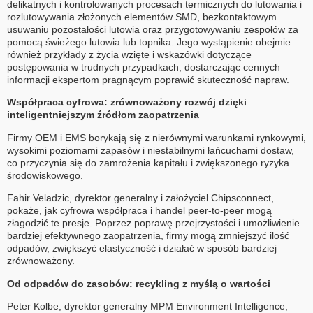
delikatnych i kontrolowanych procesach termicznych do lutowania i
rozlutowywania złożonych elementów SMD, bezkontaktowym
usuwaniu pozostałości lutowia oraz przygotowywaniu zespołów za
pomocą świeżego lutowia lub topnika. Jego wystąpienie obejmie
również przykłady z życia wzięte i wskazówki dotyczące
postępowania w trudnych przypadkach, dostarczając cennych
informacji ekspertom pragnącym poprawić skuteczność napraw.
Współpraca cyfrowa: zrównoważony rozwój dzięki
inteligentniejszym źródłom zaopatrzenia
Firmy OEM i EMS borykają się z nierównymi warunkami rynkowymi,
wysokimi poziomami zapasów i niestabilnymi łańcuchami dostaw,
co przyczynia się do zamrożenia kapitału i zwiększonego ryzyka
środowiskowego.
Fahir Veladzic, dyrektor generalny i założyciel Chipsconnect,
pokaże, jak cyfrowa współpraca i handel peer-to-peer mogą
złagodzić te presje. Poprzez poprawę przejrzystości i umożliwienie
bardziej efektywnego zaopatrzenia, firmy mogą zmniejszyć ilość
odpadów, zwiększyć elastyczność i działać w sposób bardziej
zrównoważony.
Od odpadów do zasobów: recykling z myślą o wartości
Peter Kolbe, dyrektor generalny MPM Environment Intelligence,