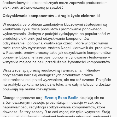
środowiskowych i ekonomicznych może zapewnić producentom
elektroniki zrównoważoną przyszłość.
Odzyskiwanie komponentów – drugie życie elektroniki
W gospodarce o obiegu zamkniętym kluczowymi strategiami są
wydłużanie cyklu życia produktów i promowanie ponownego
wykorzystania. Jednym z podejść zyskujących na popularności w
produkcji elektroniki jest odzyskiwanie komponentów –
odzyskiwanie i ponowna kwalifikacja części, które w przeciwnym
razie zostałyby wyrzucone. Andrea Nagel, kierownik ds. produktów
w Factronix, omówi procesy takie jak odzyskiwanie komponentów,
ponowne lutowanie laserowe, ponowne cynowanie i testowanie –
wszystkie mające na celu przedłużenie żywotności komponentów.
Wraz z rosnącą presją regulacyjną i wymaganiami klientów
dotyczącymi bardziej ekologicznych produktów, branża
elektroniczna stoi przed wyzwaniem, ale ma też szansę. Przejście
na praktyki cyrkularne jest już w toku, a w całym łańcuchu dostaw
pojawiają się realne rozwiązania.
Dlatego tegoroczne targi
Evertiq Expo Berlin
skupiają się na
zrównoważonym rozwoju, prezentując innowacje w zakresie
naprawialności, recyklingu i odzyskiwania komponentów, które
dowodzą, że trzy zasady R to coś więcej niż tylko wytyczne. Stają
się one niezbędnymi strategiami budowania odpornej, rentownej i