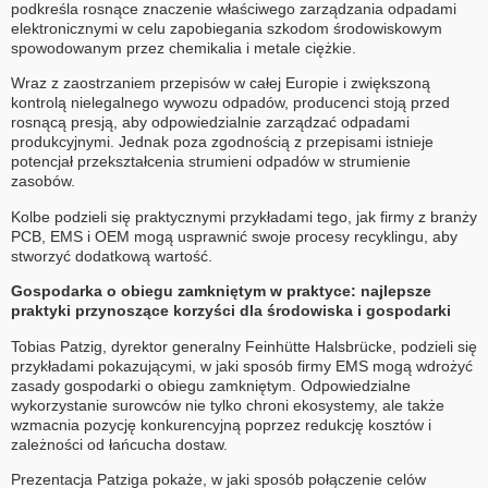
podkreśla rosnące znaczenie właściwego zarządzania odpadami
elektronicznymi w celu zapobiegania szkodom środowiskowym
spowodowanym przez chemikalia i metale ciężkie.
Wraz z zaostrzaniem przepisów w całej Europie i zwiększoną
kontrolą nielegalnego wywozu odpadów, producenci stoją przed
rosnącą presją, aby odpowiedzialnie zarządzać odpadami
produkcyjnymi. Jednak poza zgodnością z przepisami istnieje
potencjał przekształcenia strumieni odpadów w strumienie
zasobów.
Kolbe podzieli się praktycznymi przykładami tego, jak firmy z branży
PCB, EMS i OEM mogą usprawnić swoje procesy recyklingu, aby
stworzyć dodatkową wartość.
Gospodarka o obiegu zamkniętym w praktyce: najlepsze
praktyki przynoszące korzyści dla środowiska i gospodarki
Tobias Patzig, dyrektor generalny Feinhütte Halsbrücke, podzieli się
przykładami pokazującymi, w jaki sposób firmy EMS mogą wdrożyć
zasady gospodarki o obiegu zamkniętym. Odpowiedzialne
wykorzystanie surowców nie tylko chroni ekosystemy, ale także
wzmacnia pozycję konkurencyjną poprzez redukcję kosztów i
zależności od łańcucha dostaw.
Prezentacja Patziga pokaże, w jaki sposób połączenie celów