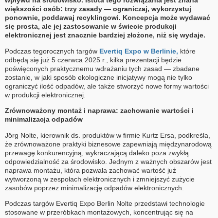
wpływu na środowisko. Istota tego rozwiązania jest znana
większości osób: trzy zasady — ograniczaj, wykorzystuj
ponownie, poddawaj recyklingowi. Koncepcja może wydawać
się prosta, ale jej zastosowanie w świecie produkcji
elektronicznej jest znacznie bardziej złożone, niż się wydaje.
Podczas tegorocznych targów
Evertiq Expo w Berlinie,
które
odbędą się już 5 czerwca 2025 r., kilka prezentacji będzie
poświęconych praktycznemu wdrażaniu tych zasad — zbadane
zostanie, w jaki sposób ekologiczne inicjatywy mogą nie tylko
ograniczyć ilość odpadów, ale także stworzyć nowe formy wartości
w produkcji elektronicznej.
Zrównoważony montaż i naprawa: zachowanie wartości i
minimalizacja odpadów
Jörg Nolte, kierownik ds. produktów w firmie Kurtz Ersa, podkreśla,
że zrównoważone praktyki biznesowe zapewniają międzynarodową
przewagę konkurencyjną, wykraczającą daleko poza zwykłą
odpowiedzialność za środowisko. Jednym z ważnych obszarów jest
naprawa montażu, która pozwala zachować wartość już
wytworzoną w zespołach elektronicznych i zmniejszyć zużycie
zasobów poprzez minimalizację odpadów elektronicznych.
Podczas targów Evertiq Expo Berlin Nolte przedstawi technologie
stosowane w przeróbkach montażowych, koncentrując się na