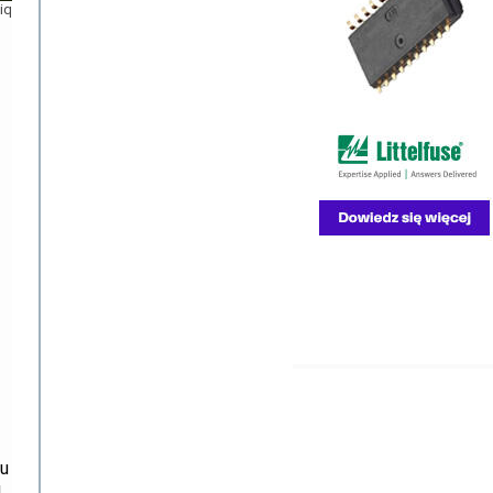
tiq
ku
u