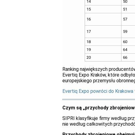
14
50
15
51
16
57
17
59
18
60
19
64
20
66
Ranking największych producentów
Evertiq Expo Kraków, które odbyło
europejskiego przemysłu obronne
Evertiq Expo powróci do Krakowa
Czym są „przychody zbrojeniow
SIPRI klasyfikuje firmy według 
nie według całkowitych przychodó
Przychody zbrojeniowe obejmuj