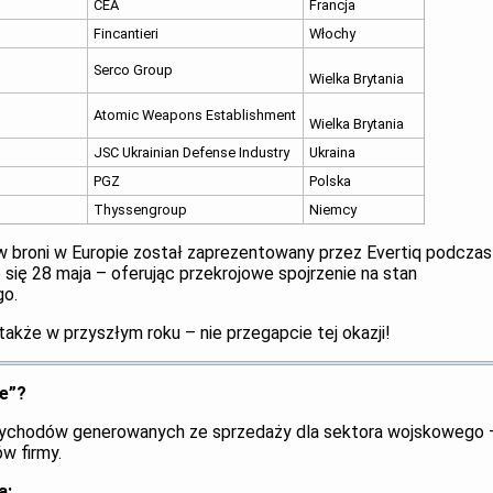
CEA
Francja
Fincantieri
Włochy
Serco Group
Wielka Brytania
Atomic Weapons Establishment
Wielka Brytania
JSC Ukrainian Defense Industry
Ukraina
PGZ
Polska
Thyssengroup
Niemcy
 broni w Europie został zaprezentowany przez Evertiq podczas
 się 28 maja – oferując przekrojowe spojrzenie na stan
go.
także w przyszłym roku – nie przegapcie tej okazji!
e”?
przychodów generowanych ze sprzedaży dla sektora wojskowego 
w firmy.
ą: