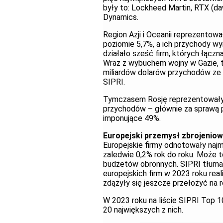
były to: Lockheed Martin, RTX (da
Dynamics.
Region Azji i Oceanii reprezentowa
poziomie 5,7%, a ich przychody wy
działało sześć firm, których łącz
Wraz z wybuchem wojny w Gazie, tr
miliardów dolarów przychodów ze s
SIPRI.
Tymczasem Rosję reprezentowały t
przychodów – głównie za sprawą 
imponujące 49%.
Europejski przemysł zbrojeniow
Europejskie firmy odnotowały naj
zaledwie 0,2% rok do roku. Może 
budżetów obronnych. SIPRI tłumacz
europejskich firm w 2023 roku rea
zdążyły się jeszcze przełożyć na 
W 2023 roku na liście SIPRI Top 10
20 największych z nich.