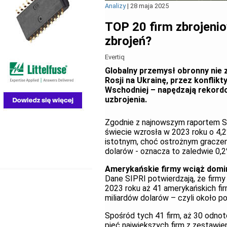
Analizy
|
28 maja 2025
TOP 20 firm zbrojeni
zbrojeń?
Evertiq
Globalny przemysł obronny nie z
Rosji na Ukrainę, przez konflikt
Wschodniej – napędzają rekordo
uzbrojenia.
Zgodnie z najnowszym raportem SI
świecie wzrosła w 2023 roku o 4,2
istotnym, choć ostrożnym graczem
dolarów - oznacza to zaledwie 0,2
Amerykańskie firmy wciąż domi
Dane SIPRI potwierdzają, że firm
2023 roku aż 41 amerykańskich firm
miliardów dolarów – czyli około p
Spośród tych 41 firm, aż 30 odno
pięć największych firm z zestawie