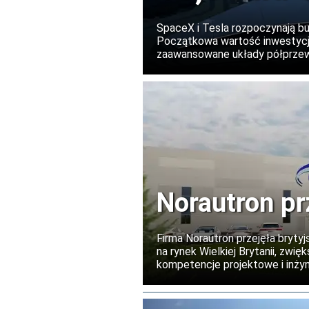
chipów w 
SpaceX i Tesla rozpoczynają b
Początkowa wartość inwestycji
zaawansowane układy półprzewo
wykorzystywanych przez obie f
rozbudowany.
Norautron pr
Firma Norautron przejęła brytyj
na rynek Wielkiej Brytanii, zw
kompetencje projektowe i inżyni
dotychczasowym kierownictwem