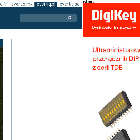
reklama
q.fr
evertiq.mx
evertiq.pl
evertiq.se