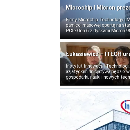
Microchip i Micron prez
i AI
Firmy Microchip Technology i 
pamięci masowej opartą na stan
PCIe Gen 6 z dyskami Micron 
centrów danych obsługujących s
usługi chmurowe.
Łukasiewicz – ITECH ur
Instytut Innowacji i Technolog
azjatyckim. Inicjatywa będzie 
gospodarki, nauki i nowych tech
realizacja programu planowana j