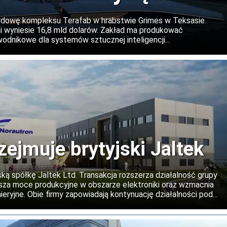
Teksasie
udowę kompleksu Terafab w hrabstwie Grimes w Teksasie.
 wyniesie 16,8 mld dolarów. Zakład ma produkować
dnikowe dla systemów sztucznej inteligencji
irmy, a w kolejnych etapach projekt może zostać znacząco
zejmuje brytyjski Jaltek
ską spółkę Jaltek Ltd. Transakcja rozszerza działalność grupy
iększa moce produkcyjne w obszarze elektroniki oraz wzmacnia
eryjne. Obie firmy zapowiadają kontynuację działalności pod
 oraz rozwój współpracy na rynkach międzynarodowych.