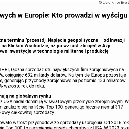
© Liviorki for Ever
owych w Europie: Kto prowadzi w wyścigu
na terminu "przestój. Napięcia geopolityczne – od inwazji
y na Bliskim Wschodzie, aż po wzrost zbrojeń w Azji
we inwestycje w technologie militarne i produkcję
PRI, łączna sprzedaż stu największych firm zbrojeniowych na
%, osiągając 632 miliardy dolarów. Na tym tle Europa pozostaje
, generując przychody zbrojeniowe na poziomie 133 miliardów
% wzrostu rok do roku.
nują na globalnym rynku
y z USA nadal dominują w światowym przemyśle zbrojeniowym. W
 znalazło się na liście Top 100, generując łącznie niemal 317
ołowy całkowitej sprzedaży.
towało wzrost przychodów ze sprzedaży uzbrojenia. Od 2018 ro
nia Top 100 to niezmiennie przedsiębiorstwa z USA. W 2023 rok