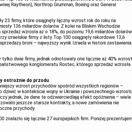
wniej Raytheon), Northrop Grumman, Boeing oraz General
ły 23 firmy, które osiągnęły łączny wzrost rok do roku na
niosły 136 miliardów dolarów. Z kolei na Bliskim Wschodzie
na sprzedaż wzrosła aż o 18%, do poziomu 19,6 miliardów dolarów
zy izraelskie firmy z listy Top 100 osiągnęły rekordowe 13,6
przedaży broni – najwyższy wynik Izraela w historii zestawienia
ylko dwie firmy, jednak odnotowały one łącznie aż 40% wzros
państwowego konglomeratu Rostec, którego sprzedaż wzrosła
y ostrożnie do przodu
mniejszy wzrost przychodów spośród wszystkich regionów –
to dziwić w kontekście wojny w Ukrainie i powszechnego wzrost
y jednak, że dane te odzwierciedlają efekt opóźnienia – wiele
lizowało jeszcze starsze kontrakty, a nowe zamówienia nie
roczne przychody.
0 znalazło się łącznie 27 europejskich firm. Poniżej prezentuje