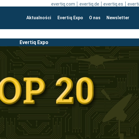
evertiq.com
evertiq.de
evertiq.es
everti
Aktualności
Evertiq Expo
O nas
Newsletter