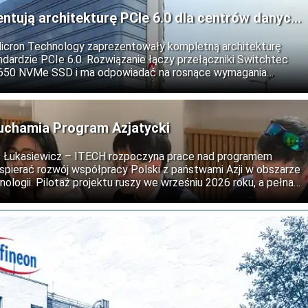
entują architekturę PCIe 6.0 dla centrów danych
Micron Technology zaprezentowały kompletną architekturę
dardzie PCIe 6.0. Rozwiązanie łączy przełączniki Switchtec
9650 NVMe SSD i ma odpowiadać na rosnące wymagania
ztuczną inteligencję, obliczenia wysokiej wydajności oraz
uchamia Program Azjatycki
ii: Łukasiewicz – ITECH rozpoczyna prace nad programem
wspierać rozwój współpracy Polski z państwami Azji w obszarze
nologii. Pilotaż projektu ruszy we wrześniu 2026 roku, a pełna
est na 2027 rok.