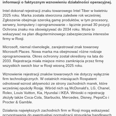
informacji o faktycznym wznowieniu działalności operacyjnej.
Intel dokonał rejestracji znaku towarowego Intel Tiber w kwietniu
2025 roku. Marka została stworzona zaledwie rok wcześniej.
Zgłoszenie obejmuje szeroką gamę produktów, w tym procesory,
serwery, komputery i oprogramowanie – łącznie ponad 30 pozycji.
Ochrona znaku ma obowiązywać do 2034 roku. Może to
wskazywać na plan długoterminowego zabezpieczenia interesów
firmy w Rosji.
Microsoft, niemal równolegle, zarejestrował znak towarowy
Microsoft Places. Nowa marka ma obejmować różne rodzaje
oprogramowania. Okres ochronny został określony na lata do
2033. Rejestracja miała miejsce mimo zamknięcia przez firmę
wszystkich swoich biur w Rosji wiosną 2025 roku.
Wznowienie rejestracji znaków towarowych nie dotyczy wyłącznie
firm technologicznych. W ostatnich miesiącach Rospatent
odnotował wzrost aktywności ze strony zachodnich marek, które
wcześniej opuściły Rosję. Wśród nich są McDonald’s, LG, Chanel,
Rolex, Louis Vuitton, Kia, Hyundai i IKEA. Wnioski o rejestrację
złożyły także Coca-Cola, Starbucks, Mercedes, Disney, PepsiCo i
Procter & Gamble.
Działania największych zachodnich firm w Rosji mogą wskazywać
przygotowania do ewentualnej normalizacji stosunków handlowych.