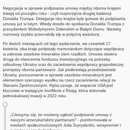
Negocjacje w sprawie podpisania umowy między oboma krajami
trwają od początku roku - czyli rozpoczęcia drugiej kadencji
Donalda Trumpa. Delegacje obu krajów były gotowe do podpisania
umowy już w lutym. Wtedy doszło do spotkania Donalda Trumpa z
prezydentem Wołodymyrem Zełenskim w Białym Domu. Niestety
rozmowy szybko przerodziły się w potężną awanturę.
Po dwóch miesiącach od tego wydarzenia, we czwartek 17
kwietnia, oba kraje podpisały memorandum dotyczące współpracy
w zakresie zasobów minerałów ziem rzadkich. Umowa otwiera
drogę do stworzenia funduszu inwestycyjnego na potrzeby
odbudowy Ukrainy oraz do zacieśnienia współpracy gospodarczej
pomiędzy oboma państwami. Jak podkreślają przedstawiciele
Ukrainy, porozumienie w sprawie zasobów mineralnych jest
elementem szerszego wysiłku na rzecz zacieśnienia relacji ze
Stanami Zjednoczonymi. Kijów uznaje, że wsparcie USA jest
kluczowe w trwającym konflikcie z Rosją, która dokonała
pełnoskalowej inwazji w 2022 roku.
„Cieszymy się, że możemy ogłosić podpisanie umowy z
naszymi amerykańskimi partnerami” - poinformowała w
mediach społecznościowych Julia Svyrydenko, wicepremier i