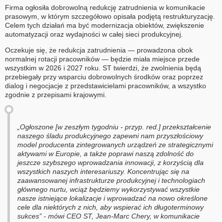
Firma ogłosiła dobrowolną redukcję zatrudnienia w komunikacie
prasowym, w którym szczegółowo opisała podjętą restrukturyzację.
Celem tych działań ma być modernizacja obiektów, zwiększenie
automatyzacji oraz wydajności w całej sieci produkcyjnej.
Oczekuje się, że redukcja zatrudnienia — prowadzona obok
normalnej rotacji pracowników — będzie miała miejsce przede
wszystkim w 2026 i 2027 roku. ST twierdzi, że zwolnienia będą
przebiegały przy wsparciu dobrowolnych środków oraz poprzez
dialog i negocjacje z przedstawicielami pracowników, a wszystko
zgodnie z przepisami krajowymi.
„Ogłoszone [w zeszłym tygodniu - przyp. red.] przekształcenie
naszego śladu produkcyjnego zapewni nam przyszłościowy
model producenta zintegrowanych urządzeń ze strategicznymi
aktywami w Europie, a także poprawi naszą zdolność do
jeszcze szybszego wprowadzania innowacji, z korzyścią dla
wszystkich naszych interesariuszy. Koncentrując się na
zaawansowanej infrastrukturze produkcyjnej i technologiach
głównego nurtu, wciąż będziemy wykorzystywać wszystkie
nasze istniejące lokalizacje i wprowadzać na nowo określone
cele dla niektórych z nich, aby wspierać ich długoterminowy
sukces” - mówi CEO ST, Jean-Marc Chery, w komunikacie