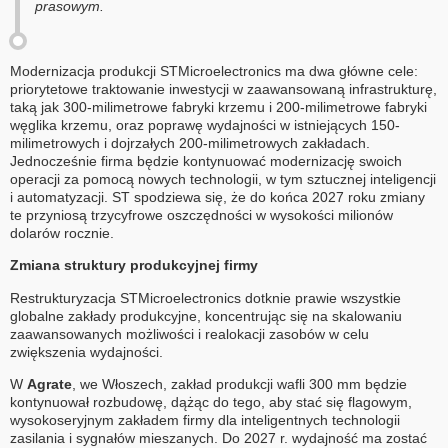
prasowym.
Modernizacja produkcji STMicroelectronics ma dwa główne cele:
priorytetowe traktowanie inwestycji w zaawansowaną infrastrukturę,
taką jak 300-milimetrowe fabryki krzemu i 200-milimetrowe fabryki
węglika krzemu, oraz poprawę wydajności w istniejących 150-
milimetrowych i dojrzałych 200-milimetrowych zakładach.
Jednocześnie firma będzie kontynuować modernizację swoich
operacji za pomocą nowych technologii, w tym sztucznej inteligencji
i automatyzacji. ST spodziewa się, że do końca 2027 roku zmiany
te przyniosą trzycyfrowe oszczędności w wysokości milionów
dolarów rocznie.
Zmiana struktury produkcyjnej firmy
Restrukturyzacja STMicroelectronics dotknie prawie wszystkie
globalne zakłady produkcyjne, koncentrując się na skalowaniu
zaawansowanych możliwości i realokacji zasobów w celu
zwiększenia wydajności.
W
Agrate
, we Włoszech, zakład produkcji wafli 300 mm będzie
kontynuował rozbudowę, dążąc do tego, aby stać się flagowym,
wysokoseryjnym zakładem firmy dla inteligentnych technologii
zasilania i sygnałów mieszanych. Do 2027 r. wydajność ma zostać