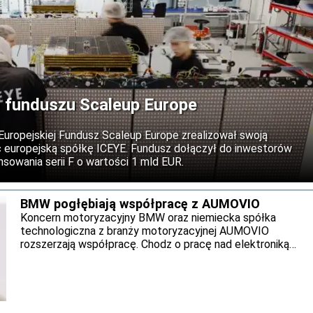
 funduszu Scaleup Europe
 Europejskiej Fundusz Scaleup Europe zrealizował swoją
c europejską spółkę ICEYE. Fundusz dołączył do inwestorów
sowania serii F o wartości 1 mld EUR.
BMW pogłębiają współpracę z AUMOVIO
Koncern motoryzacyjny BMW oraz niemiecka spółka
technologiczna z branży motoryzacyjnej AUMOVIO
rozszerzają współpracę. Chodz o pracę nad elektroniką
pojazdową oraz zaawansowane układy hamulcowe. Obie
firmy zamierzają uruchomić seryjną produkcję.