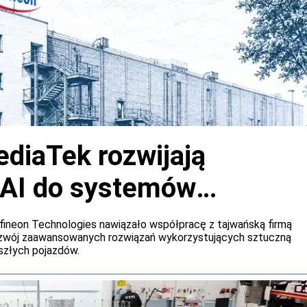
ediaTek rozwijają
 AI do systemów
h samochodów
fineon Technologies nawiązało współpracę z tajwańską firmą
ozwój zaawansowanych rozwiązań wykorzystujących sztuczną
szłych pojazdów.