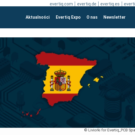
evertiq.com
evertiq.de
evertiq.es
everti
Aktualności
Evertiq Expo
O nas
Newsletter
© Liviorki for Evertiq_PCB Spa