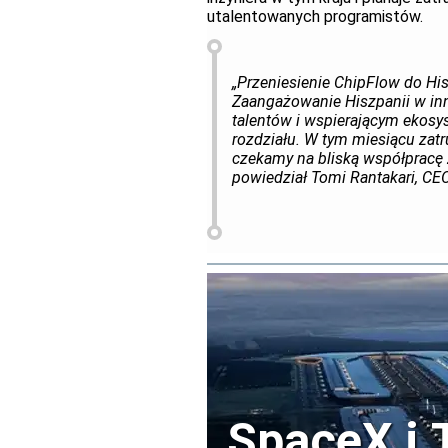
utalentowanych programistów.
„Przeniesienie ChipFlow do His
Zaangażowanie Hiszpanii w inn
talentów i wspierającym ekosys
rozdziału. W tym miesiącu zat
czekamy na bliską współpracę z
powiedział Tomi Rantakari, CE
SpaceX i 