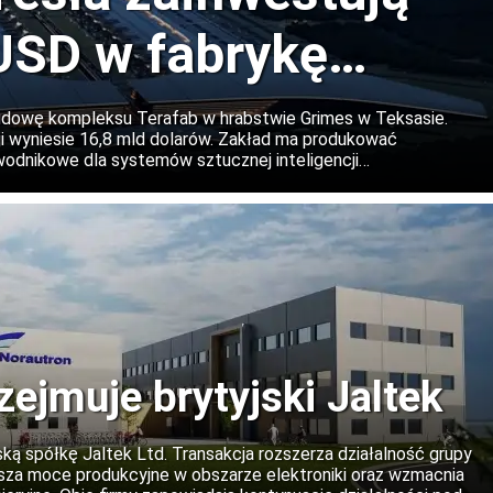
USD w fabrykę
Teksasie
udowę kompleksu Terafab w hrabstwie Grimes w Teksasie.
 wyniesie 16,8 mld dolarów. Zakład ma produkować
dnikowe dla systemów sztucznej inteligencji
irmy, a w kolejnych etapach projekt może zostać znacząco
zejmuje brytyjski Jaltek
ską spółkę Jaltek Ltd. Transakcja rozszerza działalność grupy
iększa moce produkcyjne w obszarze elektroniki oraz wzmacnia