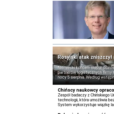
Rosyjski atak zniszczy
Niemiecki koncern Bosch poinf
partnerów logistycznych firmy n
nocy 5 sierpnia. Według wstęp
tam produkty, nikt nie odniósł o
Chińscy naukowcy opraco
Zespół badaczy z Chińskiego U
technologii, która umożliwia 
System wykorzystuje wiązkę las
perowskitowych i materiale te