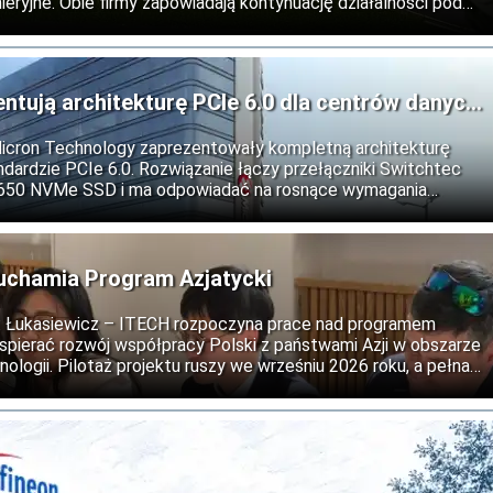
eryjne. Obie firmy zapowiadają kontynuację działalności pod
 oraz rozwój współpracy na rynkach międzynarodowych.
entują architekturę PCIe 6.0 dla centrów danych
Micron Technology zaprezentowały kompletną architekturę
dardzie PCIe 6.0. Rozwiązanie łączy przełączniki Switchtec
9650 NVMe SSD i ma odpowiadać na rosnące wymagania
ztuczną inteligencję, obliczenia wysokiej wydajności oraz
uchamia Program Azjatycki
ii: Łukasiewicz – ITECH rozpoczyna prace nad programem
wspierać rozwój współpracy Polski z państwami Azji w obszarze
nologii. Pilotaż projektu ruszy we wrześniu 2026 roku, a pełna
est na 2027 rok.