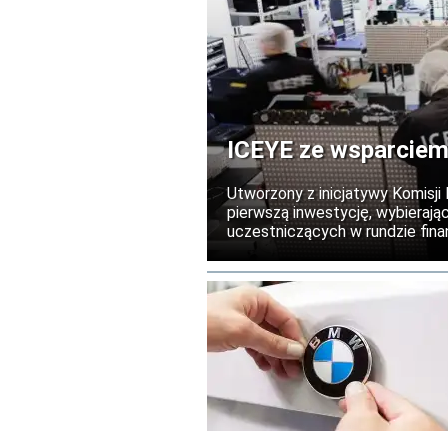
ICEYE ze wsparciem
Utworzony z inicjatywy Komisji
pierwszą inwestycję, wybierają
uczestniczących w rundzie finan