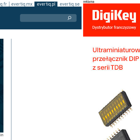
reklama
q.fr
evertiq.mx
evertiq.pl
evertiq.se
in