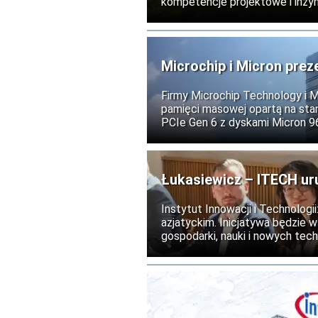
kompetencje projektowe i inżyni
dotychczasowym kierownictwem
Microchip i Micron prez
i AI
Firmy Microchip Technology i 
pamięci masowej opartą na stan
PCIe Gen 6 z dyskami Micron 
centrów danych obsługujących s
usługi chmurowe.
Łukasiewicz – ITECH ur
Instytut Innowacji i Technolog
azjatyckim. Inicjatywa będzie 
gospodarki, nauki i nowych tech
realizacja programu planowana j