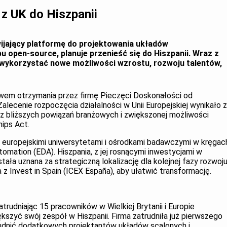
 z UK do Hiszpanii
wijający platformę do projektowania układów
 open-source, planuje przenieść się do Hiszpanii. Wraz z
wykorzystać nowe możliwości wzrostu, rozwoju talentów,
stwem otrzymania przez firmę Pieczęci Doskonałości od
 Zalecenie rozpoczęcia działalności w Unii Europejskiej wynikało z
 z bliższych powiązań branżowych i zwiększonej możliwości
hips Act.
 europejskimi uniwersytetami i ośrodkami badawczymi w kręgac
omation (EDA). Hiszpania, z jej rosnącymi inwestycjami w
stała uznana za strategiczną lokalizację dla kolejnej fazy rozwoj
 z Invest in Spain (ICEX España), aby ułatwić transformację.
atrudniając 15 pracowników w Wielkiej Brytanii i Europie
kszyć swój zespół w Hiszpanii. Firma zatrudniła już pierwszego
atrudnić dodatkowych projektantów układów scalonych i