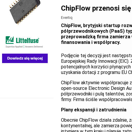
ChipFlow przenosi się
Evertiq
ChipFlow, brytyjski startup roz
półprzewodnikowych (PaaS) typu
przeprowadzką firma zamierza 
finansowania i współpracy.
Podjęcie tej decyzji jest następ
Europejskiej Rady Innowacji (EIC).
potencjalnych korzyści płynących
uzyskania dotacji z programu EU C
ChipFlow aktywnie współpracuje z
open-source Electronic Design Aut
półprzewodniki i pulą talentów, zo
firmy. Firma ściśle współpracowała
Plany ekspansji i zatrudnienia
Obecnie ChipFlow działa zdalnie, z
kontynentalnej, ale zamierza powię
inżyniera w tym kraju i planuje z