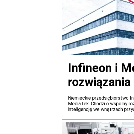
Infineon i M
rozwiązania
pokładowyc
Niemieckie przedsiębiorstwo In
MediaTek. Chodzi o wspólny r
inteligencję we wnętrzach przy