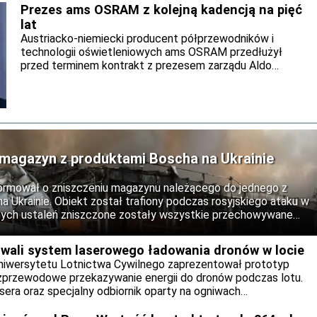
Prezes ams OSRAM z kolejną kadencją na pięć
lat
Austriacko-niemiecki producent półprzewodników i
technologii oświetleniowych ams OSRAM przedłużył
przed terminem kontrakt z prezesem zarządu Aldo
Kamperem o kolejne pięć lat. Wynika to z komunikatu
spółki opublikowanego 30 lipca. Pod jego kierownictwem
firma ma kontynuować rozpoczętą transformację
koncernu. Po sprzedaży działalności związanej z
nieoptycznymi czujnikami ams OSRAM zamierza rozwijać
podstawowy biznes optyczny oraz rozwiązania dla
ł magazyn z produktami Boscha na Ukrainie
rozszerzonej rzeczywistości (AR) i transmisji danych.
ormował o zniszczeniu magazynu należącego do jednego z
a Ukrainie. Obiekt został trafiony podczas rosyjskiego ataku w
nych ustaleń zniszczone zostały wszystkie przechowywane
brażeń.
wali system laserowego ładowania dronów w locie
niwersytetu Lotnictwa Cywilnego zaprezentował prototyp
bezprzewodowe przekazywanie energii do dronów podczas lotu.
era oraz specjalny odbiornik oparty na ogniwach
rmoelektrycznym. Rozwiązanie może w przyszłości wydłużyć