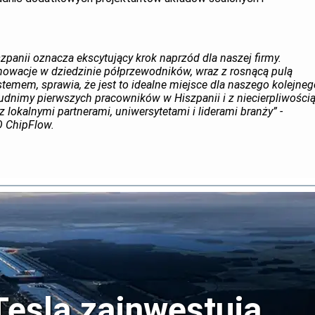
zpanii oznacza ekscytujący krok naprzód dla naszej firmy.
owacje w dziedzinie półprzewodników, wraz z rosnącą pulą
temem, sprawia, że jest to idealne miejsce dla naszego kolejneg
rudnimy pierwszych pracowników w Hiszpanii i z niecierpliwości
 lokalnymi partnerami, uniwersytetami i liderami branży” -
O ChipFlow.
Tesla zainwestują