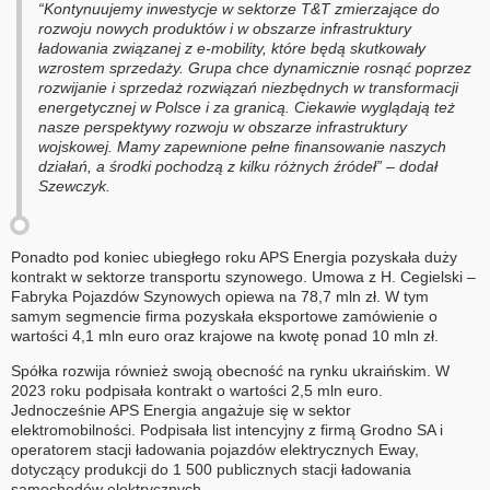
“Kontynuujemy inwestycje w sektorze T&T zmierzające do
rozwoju nowych produktów i w obszarze infrastruktury
ładowania związanej z e-mobility, które będą skutkowały
wzrostem sprzedaży. Grupa chce dynamicznie rosnąć poprzez
rozwijanie i sprzedaż rozwiązań niezbędnych w transformacji
energetycznej w Polsce i za granicą. Ciekawie wyglądają też
nasze perspektywy rozwoju w obszarze infrastruktury
wojskowej. Mamy zapewnione pełne finansowanie naszych
działań, a środki pochodzą z kilku różnych źródeł” – dodał
Szewczyk.
Ponadto pod koniec ubiegłego roku APS Energia pozyskała duży
kontrakt w sektorze transportu szynowego. Umowa z H. Cegielski –
Fabryka Pojazdów Szynowych opiewa na 78,7 mln zł. W tym
samym segmencie firma pozyskała eksportowe zamówienie o
wartości 4,1 mln euro oraz krajowe na kwotę ponad 10 mln zł.
Spółka rozwija również swoją obecność na rynku ukraińskim. W
2023 roku podpisała kontrakt o wartości 2,5 mln euro.
Jednocześnie APS Energia angażuje się w sektor
elektromobilności. Podpisała list intencyjny z firmą Grodno SA i
operatorem stacji ładowania pojazdów elektrycznych Eway,
dotyczący produkcji do 1 500 publicznych stacji ładowania
samochodów elektrycznych.