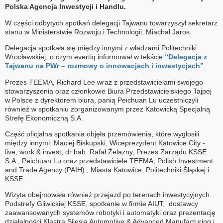
Polska Agencja Inwestycji i Handlu.
W części odbytych spotkań delegacji Tajwanu towarzyszył sekretarz
stanu w Ministerstwie Rozwoju i Technologii, Miachał Jaros.
Delegacja spotkała się między innymi z władzami Politechniki
Wrocławskiej, o czym evertiq informował w tekście
“Delegacja z
Tajwanu na PWr – rozmowy o innowacjach i inwestycjach”
.
Prezes TEEMA, Richard Lee wraz z przedstawicielami swojego
stowarzyszenia oraz członkowie Biura Przedstawicielskiego Tajpej
w Polsce z dyrektorem biura, panią Peichuan Lu uczestniczyli
również w spotkaniu zorganizowanym przez Katowicką Specjalną
Strefę Ekonomiczną S.A.
Część oficjalna spotkania objęła przemówienia, które wygłosili
między innymi: Maciej Biskupski, Wiceprezydent Katowice City -
live, work & invest, dr hab. Rafał Żelazny, Prezes Zarządu KSSE
S.A., Peichuan Lu oraz przedstawiciele TEEMA, Polish Investment
and Trade Agency (PAIH) , Miasta Katowice, Politechniki Śląskej i
KSSE.
Wizyta obejmowała również przejazd po terenach inwestycyjnych
Podstrefy Gliwickiej KSSE, spotkanie w firmie AIUT, dostawcy
zaawansowanych systemów robotyki i automatyki oraz prezentację
działalności Klastra Silesia Automotive & Advanced Manufacturing i