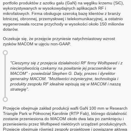
portfolio produktów z azotku galu (GaN) na węgliku krzemu (SiC),
wykorzystywanych w wysokowydajnych aplikacjach RF i
mikrofalowych. Firma obsługuje szeroką bazę klientów z branży
lotniczej, obronnej, przemysłowej i telekomunikacyjnej, a ostatnio
wygenerowała roczne przychody w wysokości około 150 milionów
dolarów.
Oczekuje się, że przejęcie przyniesie natychmiastowy wzrost
zysków MACOM w ujęciu non-GAAP.
"Cieszymy się z przejęcia działalności RF firmy Wolfspeed i z
niecierpliwością czekamy na powitanie jej pracowników w
MACOM" - powiedział Stephen G. Daly, prezes i dyrektor
generalny MACOM. "Możliwości inżynieryjne, technologia i
produkty zespołu RF idealnie wpisują się w MACOM i naszą
strategię".
Przejęcie obejmuje zakład produkcji wafli GaN 100 mm w Research
Triangle Park w Północnej Karolinie (RTP Fab), którego działalność
zostanie przeniesiona do MACOM około dwa lata po zamknięciu i
przeniesieniu przez Wolfspeed niektórych urządzeń produkcyjnych.
Przejęcie obejmuje również zespoły projektowe i powiązane aktywa