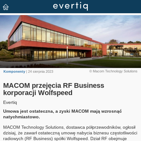
© Macom Technology Solutions
Komponenty
| 24 sierpnia 2023
MACOM przejęcia RF Business
korporacji Wolfspeed
Evertiq
Umowa jest ostateczna, a zyski MACOM mają wzrosnąć
natychmiastowo.
MACOM Technology Solutions, dostawca półprzewodników, ogłosił
dzisiaj, że zawarł ostateczną umowę nabycia biznesu częstotliwości
radiowych (RF Business) spółki Wolfspeed. Dział RF obejmuje