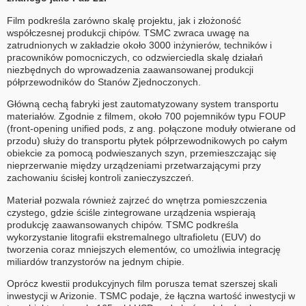
Film podkreśla zarówno skalę projektu, jak i złożoność
współczesnej produkcji chipów. TSMC zwraca uwagę na
zatrudnionych w zakładzie około 3000 inżynierów, techników i
pracowników pomocniczych, co odzwierciedla skalę działań
niezbędnych do wprowadzenia zaawansowanej produkcji
półprzewodników do Stanów Zjednoczonych.
Główną cechą fabryki jest zautomatyzowany system transportu
materiałów. Zgodnie z filmem, około 700 pojemników typu FOUP
(front-opening unified pods, z ang. połączone moduły otwierane od
przodu) służy do transportu płytek półprzewodnikowych po całym
obiekcie za pomocą podwieszanych szyn, przemieszczając się
nieprzerwanie między urządzeniami przetwarzającymi przy
zachowaniu ścisłej kontroli zanieczyszczeń.
Materiał pozwala również zajrzeć do wnętrza pomieszczenia
czystego, gdzie ściśle zintegrowane urządzenia wspierają
produkcję zaawansowanych chipów. TSMC podkreśla
wykorzystanie litografii ekstremalnego ultrafioletu (EUV) do
tworzenia coraz mniejszych elementów, co umożliwia integrację
miliardów tranzystorów na jednym chipie.
Oprócz kwestii produkcyjnych film porusza temat szerszej skali
inwestycji w Arizonie. TSMC podaje, że łączna wartość inwestycji w