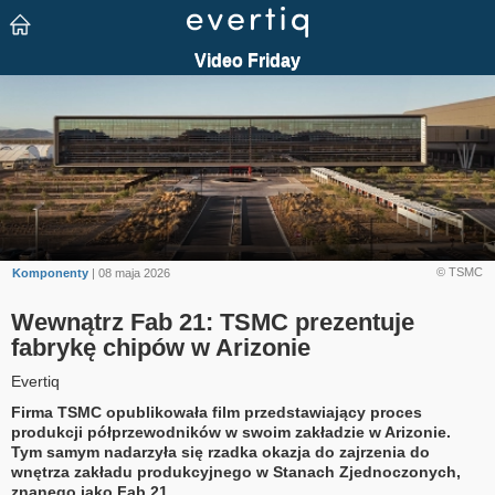
© TSMC
Komponenty
| 08 maja 2026
Wewnątrz Fab 21: TSMC prezentuje
fabrykę chipów w Arizonie
Evertiq
Firma TSMC opublikowała film przedstawiający proces
produkcji półprzewodników w swoim zakładzie w Arizonie.
Tym samym nadarzyła się rzadka okazja do zajrzenia do
wnętrza zakładu produkcyjnego w Stanach Zjednoczonych,
znanego jako Fab 21.