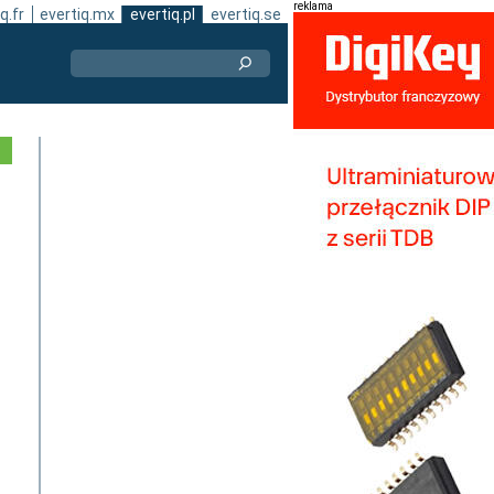
reklama
q.fr
evertiq.mx
evertiq.pl
evertiq.se