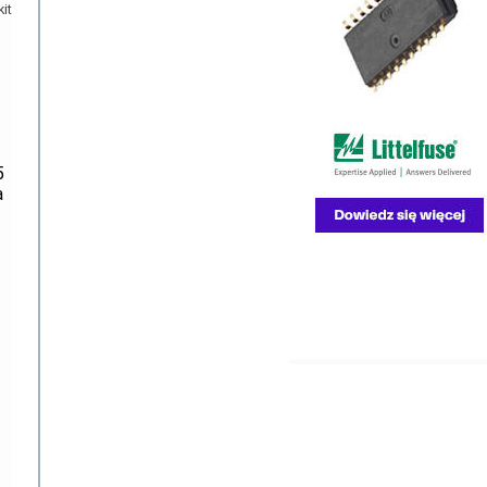
it
5
a