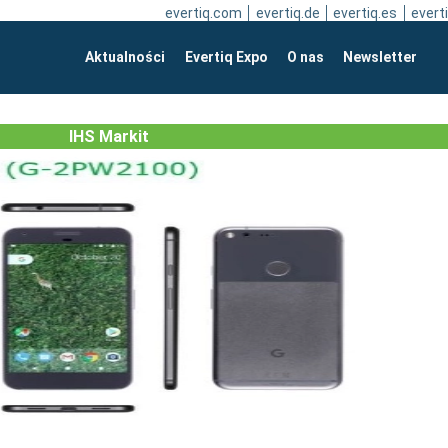
evertiq.com
evertiq.de
evertiq.es
everti
Aktualności
Evertiq Expo
O nas
Newsletter