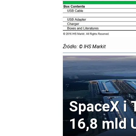
Źródło:
© IHS Markit
SpaceX i 
16,8 mld 