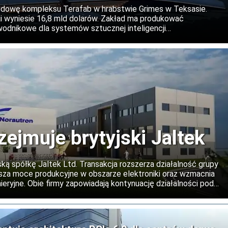
Teksasie
udowę kompleksu Terafab w hrabstwie Grimes w Teksasie.
 wyniesie 16,8 mld dolarów. Zakład ma produkować
dnikowe dla systemów sztucznej inteligencji
irmy, a w kolejnych etapach projekt może zostać znacząco
zejmuje brytyjski Jaltek
ską spółkę Jaltek Ltd. Transakcja rozszerza działalność grupy
iększa moce produkcyjne w obszarze elektroniki oraz wzmacnia
eryjne. Obie firmy zapowiadają kontynuację działalności pod
 oraz rozwój współpracy na rynkach międzynarodowych.