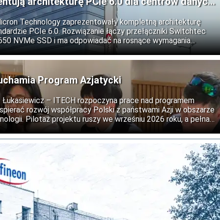
entują architekturę PCIe 6.0 dla centrów danych
Micron Technology zaprezentowały kompletną architekturę
dardzie PCIe 6.0. Rozwiązanie łączy przełączniki Switchtec
9650 NVMe SSD i ma odpowiadać na rosnące wymagania
ztuczną inteligencję, obliczenia wysokiej wydajności oraz
uchamia Program Azjatycki
ii: Łukasiewicz – ITECH rozpoczyna prace nad programem
wspierać rozwój współpracy Polski z państwami Azji w obszarze
nologii. Pilotaż projektu ruszy we wrześniu 2026 roku, a pełna
est na 2027 rok.