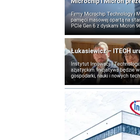
Microchip i Micron prez
i AI
Firmy Microchip Technology i 
pamięci masowej opartą na stan
PCIe Gen 6 z dyskami Micron 
centrów danych obsługujących s
usługi chmurowe.
Łukasiewicz – ITECH ur
Instytut Innowacji i Technolog
azjatyckim. Inicjatywa będzie 
gospodarki, nauki i nowych tech
realizacja programu planowana j