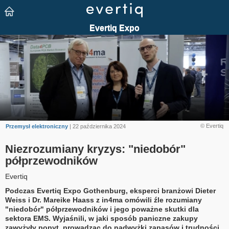
© Evertiq
Przemysł elektroniczny
| 22 października 2024
Niezrozumiany kryzys: "niedobór"
półprzewodników
Evertiq
Podczas Evertiq Expo Gothenburg, eksperci branżowi Dieter
Weiss i Dr. Mareike Haass z in4ma omówili źle rozumiany
"niedobór" półprzewodników i jego poważne skutki dla
sektora EMS. Wyjaśnili, w jaki sposób paniczne zakupy
zawyżyły popyt, prowadząc do nadwyżki zapasów i trudności