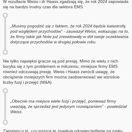
W rezultacie Weiss i dr Haass zgadzają się, że rok 2024 zapowiada
się na bardzo trudny czas dla sektora EMS.
„Musimy pogodzić się z faktem, że rok 2024 będzie katastrofą
pod względem przychodów” - zauważył Weiss, wskazując na to,
że firmy takie jak Note już zrewidowały w dół swoje oczekiwania
dotyczące przychodów w drugiej połowie roku.
Nie tylko najwięksi gracze są pod presją. Mimo że wielu z nich
boryka się z tym problemem w milczeniu, mniejsze firmy EMS
również odczuwają presję. Weiss i Haass zwrócili uwagę, że
obciążenie mniejszych firm można zaobserwować we wzroście
liczby fuzji i przejęć (M&A).
„Obecnie ma miejsce wiele fuzji i przejęć, ponieważ firmy
uważają, że sprzedaż jest jedynym rozwiązaniem” - powiedział
Weiss.
Zapytany o to, czy wzorce te znajdują odzwierciedlenie na rynku