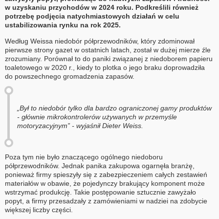
w uzyskaniu przychodów w 2024 roku. Podkreślili również
potrzebę podjęcia natychmiastowych działań w celu
ustabilizowania rynku na rok 2025.
Według Weissa niedobór półprzewodników, który zdominował
pierwsze strony gazet w ostatnich latach, został w dużej mierze źle
zrozumiany. Porównał to do paniki związanej z niedoborem papieru
toaletowego w 2020 r., kiedy to plotka o jego braku doprowadziła
do powszechnego gromadzenia zapasów.
„Był to niedobór tylko dla bardzo ograniczonej gamy produktów
- głównie mikrokontrolerów używanych w przemyśle
motoryzacyjnym” - wyjaśnił Dieter Weiss.
Poza tym nie było znaczącego ogólnego niedoboru
półprzewodników. Jednak panika zakupowa ogarnęła branżę,
ponieważ firmy spieszyły się z zabezpieczeniem całych zestawień
materiałów w obawie, że pojedynczy brakujący komponent może
wstrzymać produkcję. Takie postępowanie sztucznie zawyżało
popyt, a firmy przesadzały z zamówieniami w nadziei na zdobycie
większej liczby części.