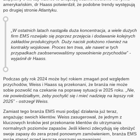
amerykańskim, dr Haass potwierdził, że podobne trendy występują
po drugiej stronie Atlantyku.
„W ostatnich latach nastąpiła duża koncentracja, a wiele dużych
firm EMS rozwijało się poprzez przejęcia i dodawanie kolejnych
zakładów produkcyjnych. Duży nacisk położono również na
kontrakty wojskowe. Proces ten trwa, ale nawet w tych
przypadkach zaobserwowaliśmy spowolnienie przychodów” -
wyjaśnił dr Haass.
Podczas gdy rok 2024 może być rokiem zmagań pod względem
przychodów, Weiss i Haass są przekonani, że branża nie może
sobie pozwolić na czekanie na poprawę sytuacji w 2025 roku.
„Nie,
nie powiedziałbym, żeby pochylić się i mieć nadzieję na lepszy rok
2025” - ostrzegł Weiss.
Zamiast tego branża EMS musi podjąć działania już teraz,
angażując swoich klientów. Weiss zasugerował, że jednym z
kluczowych kroków jest przekonanie klientów do utrzymania
normalnych poziomów zapasów. Jeśli klienci zdecydują się obniżyć
swoje zapasy do zera przed ponownym zamówieniem, branża EMS
może stanąć przed jeszcze gorszymi wyzwaniami.