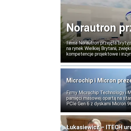
Norautron pr
Firma Norautron przejęła brytyj
na rynek Wielkiej Brytanii, zw
kompetencje projektowe i inżyni
dotychczasowym kierownictwem
Microchip i Micron prez
i AI
Firmy Microchip Technology i 
pamięci masowej opartą na stan
PCIe Gen 6 z dyskami Micron 
centrów danych obsługujących s
usługi chmurowe.
Łukasiewicz – ITECH ur