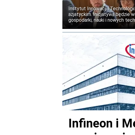
Instytut Innowacji i Technolog
azjatyckim. Inicjatywa będzie 
gospodarki, nauki i nowych tech
realizacja programu planowana j
Infineon i M