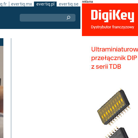
reklama
q.fr
evertiq.mx
evertiq.pl
evertiq.se