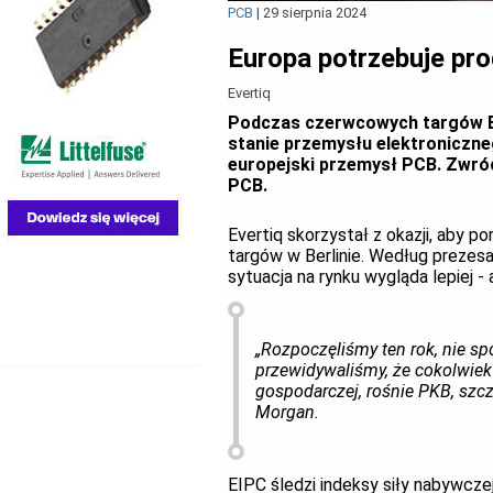
PCB
|
29 sierpnia 2024
Europa potrzebuje pro
Evertiq
Podczas czerwcowych targów Ev
stanie przemysłu elektroniczne
europejski przemysł PCB. Zwró
PCB.
Evertiq skorzystał z okazji, aby
targów w Berlinie. Według prezes
sytuacja na rynku wygląda lepiej -
„Rozpoczęliśmy ten rok, nie s
przewidywaliśmy, że cokolwiek
gospodarczej, rośnie PKB, szc
Morgan.
EIPC śledzi indeksy siły nabywczej