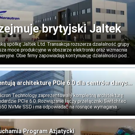
zejmuje brytyjski Jaltek
ską spółkę Jaltek Ltd. Transakcja rozszerza działalność grupy
iększa moce produkcyjne w obszarze elektroniki oraz wzmacnia
eryjne. Obie firmy zapowiadają kontynuację działalności pod
 oraz rozwój współpracy na rynkach międzynarodowych.
entują architekturę PCIe 6.0 dla centrów danych
Micron Technology zaprezentowały kompletną architekturę
dardzie PCIe 6.0. Rozwiązanie łączy przełączniki Switchtec
9650 NVMe SSD i ma odpowiadać na rosnące wymagania
ztuczną inteligencję, obliczenia wysokiej wydajności oraz
uchamia Program Azjatycki