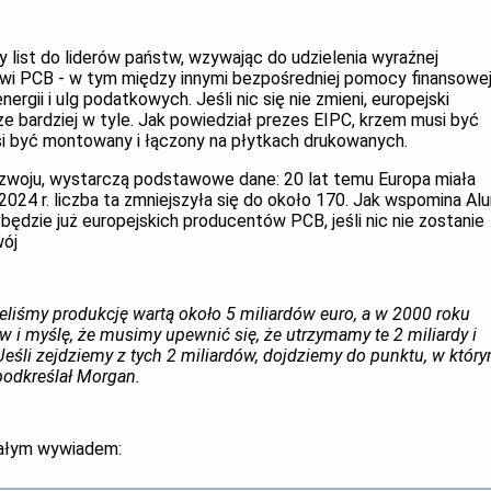
 list do liderów państw, wzywając do udzielenia wyraźnej
i PCB - w tym między innymi bezpośredniej pomocy finansowej
rgii i ulg podatkowych. Jeśli nic się nie zmieni, europejski
 bardziej w tyle. Jak powiedział prezes EIPC, krzem musi być
i być montowany i łączony na płytkach drukowanych.
zwoju, wystarczą podstawowe dane: 20 lat temu Europa miała
24 r. liczba ta zmniejszyła się do około 170. Jak wspomina Alu
e będzie już europejskich producentów PCB, jeśli nic nie zostanie
wój
ieliśmy produkcję wartą około 5 miliardów euro, a w 2000 roku
w i myślę, że musimy upewnić się, że utrzymamy te 2 miliardy i
Jeśli zejdziemy z tych 2 miliardów, dojdziemy do punktu, w któr
podkreślał Morgan.
całym wywiadem: