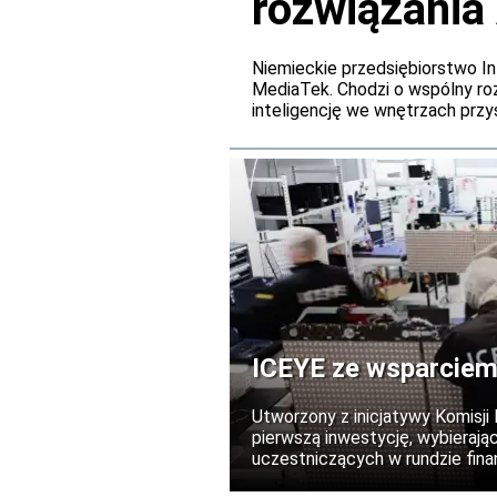
rozwiązania
pokładowyc
Niemieckie przedsiębiorstwo In
MediaTek. Chodzi o wspólny r
inteligencję we wnętrzach przy
ICEYE ze wsparciem
Utworzony z inicjatywy Komisji
pierwszą inwestycję, wybierają
uczestniczących w rundzie finan