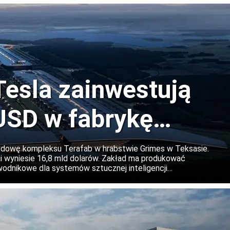
Tesla zainwestują
USD w fabrykę
Teksasie
udowę kompleksu Terafab w hrabstwie Grimes w Teksasie.
 wyniesie 16,8 mld dolarów. Zakład ma produkować
dnikowe dla systemów sztucznej inteligencji
irmy, a w kolejnych etapach projekt może zostać znacząco