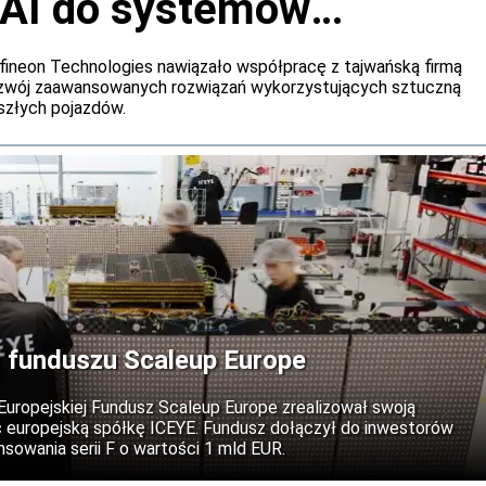
 AI do systemów
h samochodów
fineon Technologies nawiązało współpracę z tajwańską firmą
ozwój zaawansowanych rozwiązań wykorzystujących sztuczną
szłych pojazdów.
 funduszu Scaleup Europe
 Europejskiej Fundusz Scaleup Europe zrealizował swoją
c europejską spółkę ICEYE. Fundusz dołączył do inwestorów
sowania serii F o wartości 1 mld EUR.