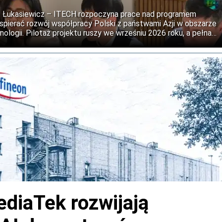
ii: Łukasiewicz – ITECH rozpoczyna prace nad programem
wspierać rozwój współpracy Polski z państwami Azji w obszarze
nologii. Pilotaż projektu ruszy we wrześniu 2026 roku, a pełna
est na 2027 rok.
ediaTek rozwijają