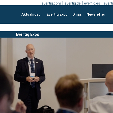
evertiq.com
evertiq.de
evertiq.es
everti
Aktualności
Evertiq Expo
O nas
Newsletter