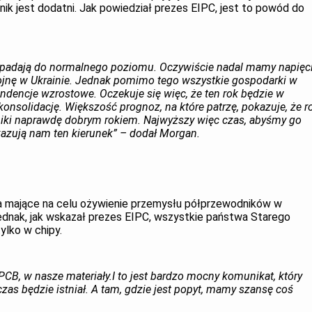
ik jest dodatni. Jak powiedział prezes EIPC, jest to powód do
padają do normalnego poziomu. Oczywiście nadal mamy napięc
jnę w Ukrainie. Jednak pomimo tego wszystkie gospodarki w
ndencje wzrostowe. Oczekuje się więc, że ten rok będzie w
nsolidację. Większość prognoz, na które patrzę, pokazuje, że r
niki naprawdę dobrym rokiem. Najwyższy więc czas, abyśmy go
kazują nam ten kierunek” – dodał Morgan.
a mające na celu ożywienie przemysłu półprzewodników w
Jednak, jak wskazał prezes EIPC, wszystkie państwa Starego
ylko w chipy.
B, w nasze materiały.I to jest bardzo mocny komunikat, który
zas będzie istniał. A tam, gdzie jest popyt, mamy szansę coś