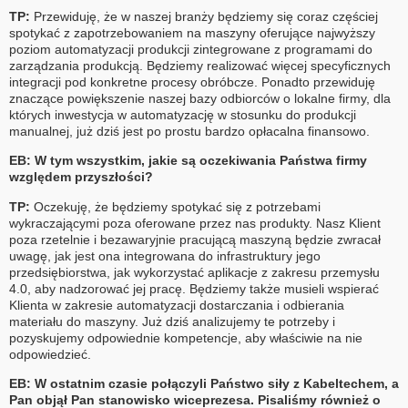
TP:
Przewiduję, że w naszej branży będziemy się coraz częściej
spotykać z zapotrzebowaniem na maszyny oferujące najwyższy
poziom automatyzacji produkcji zintegrowane z programami do
zarządzania produkcją. Będziemy realizować więcej specyficznych
integracji pod konkretne procesy obróbcze. Ponadto przewiduję
znaczące powiększenie naszej bazy odbiorców o lokalne firmy, dla
których inwestycja w automatyzację w stosunku do produkcji
manualnej, już dziś jest po prostu bardzo opłacalna finansowo.
EB: W tym wszystkim, jakie są oczekiwania Państwa firmy
względem przyszłości?
TP:
Oczekuję, że będziemy spotykać się z potrzebami
wykraczającymi poza oferowane przez nas produkty. Nasz Klient
poza rzetelnie i bezawaryjnie pracującą maszyną będzie zwracał
uwagę, jak jest ona integrowana do infrastruktury jego
przedsiębiorstwa, jak wykorzystać aplikacje z zakresu przemysłu
4.0, aby nadzorować jej pracę. Będziemy także musieli wspierać
Klienta w zakresie automatyzacji dostarczania i odbierania
materiału do maszyny. Już dziś analizujemy te potrzeby i
pozyskujemy odpowiednie kompetencje, aby właściwie na nie
odpowiedzieć.
EB: W ostatnim czasie połączyli Państwo siły z Kabeltechem, a
Pan objął Pan stanowisko wiceprezesa. Pisaliśmy również o