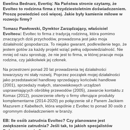
Ewelina Bednarz, Evertiq: Na Państwa stronie czytamy, że
Evoltec to rodzinna firma z trzydziestoletnim doświadczeniem.
Proszę powiedzieć coś więcej. Jakie były kamienie milowe w
rozwoju firmy?
Tomasz Pawłowski, Dyrektor Zarządzający, właściciel
Evoltecu:
Evoltec to firma z tradycją rodzinną, która pomimo
znaczących dziś przychodów, prowadzona jest jako moja
działalność gospodarcza. To niejako gwarant, podkreślenie tego, że
jestem gotów za każdy projekt wziąć pełną odpowiedzialność. Nie
mniej od razu sprostuję, że nie jest to firma, w której pracuje moja
rodzina, czy jakikolwiek jej członek.
Na przestrzeni ponad 20 lat prowadzenia tej działalności
towarzyszy mi stały rozwój. Poprzez początek mojej działalności
jako przedstawiciel handlowy sprzedający końcówki handlowe
(2001), sprzedaży małych, stanowiskowych urządzeń
usprawniających obróbkę przewodów (2005), zawarcie kontaktu z
Komax (2012), poszerzenie oferty o firmy oferujące produkty
komplementarne (2014-2020) po połączenie sił z Panem Jackiem
Mazurem z Kabeltech, która wspólnie z Evoltec to ponad 30 osób z
ogromnym doświadczeniem w branży.
EB: Ile osób zatrudnia Evoltec? Czy planowane jest
zwiększenie zatrudnia? Jeśli tak, to jakich specjalistów