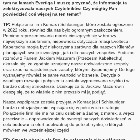
tym na łamach Evertiqa i muszę przyznać, że informacja ta
zelektryzowała naszych Czytelników. Czy mógłby Pan
powiedzieć coś więcej na ten temat?
TP:
Połączenie firm Komax i Schleuniger, które zostało ogłoszone
w 2022 roku, również dla nas było ogromnym zaskoczeniem.
Pomimo reprezentowania marek cieszących się w branży
największym zaufaniem, niepewność dotycząca relacji Evoltecu i
Kabeltechu mogła być niekorzystna zarówno dla naszych Klientów
planujących swoje inwestycje, jak i dla naszych zespołów. Podczas
rozmów z Panem Jackiem Mazurem (Przezesm Kabeltechu)
okazało się, że zgodnie uznajemy nasze doświadczone zespoły
oraz czas na najistotniejsze zasoby, którymi dysponujemy. Do tego
wyznajemy również te same wartości w biznesie. Decyzja o
wspólnym rozwoju i połączeniu została wypracowana szybko i w
bardzo dobrej atmosferze. Dziękuję za to Jackowi Mazurowi i
cieszę się, że to właśnie z nim przyszło mi ją podjąć.
Nasza współpraca została przyjęta w Komax jak i Schleuniger
bardzo entuzjastycznie, wpisując się w pełni w ich strategię.
Połączenie firm nie ma na celu osłabienia żadnej z marek, a wręcz
przeciwnie – doprowadzenie do synergii naszych doświadczeń w
celu budowania ofert adekwatnej do potrzeb rynku, o których
mówiłem we wcześniejszej części