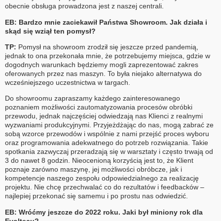
obecnie obsługa prowadzona jest z naszej centrali.
EB: Bardzo mnie zaciekawił Państwa Showroom. Jak działa i
skąd się wziął ten pomysł?
TP:
Pomysł na showroom zrodził się jeszcze przed pandemią,
jednak to ona przekonała mnie, że potrzebujemy miejsca, gdzie w
dogodnych warunkach będziemy mogli zaprezentować zakres
oferowanych przez nas maszyn. To była niejako alternatywa do
wcześniejszego uczestnictwa w targach.
Do showroomu zapraszamy każdego zainteresowanego
poznaniem możliwości zautomatyzowania procesów obróbki
przewodu, jednak najczęściej odwiedzają nas Klienci z realnymi
wyzwaniami produkcyjnymi. Przyjeżdżając do nas, mogą zabrać ze
sobą wzorce przewodów i wspólnie z nami przejść proces wyboru
oraz programowania adekwatnego do potrzeb rozwiązania. Takie
spotkania zazwyczaj przeradzają się w warsztaty i często trwają od
3 do nawet 8 godzin. Nieocenioną korzyścią jest to, że Klient
poznaje zarówno maszynę, jej możliwości obróbcze, jak i
kompetencje naszego zespołu odpowiedzialnego za realizację
projektu. Nie chcę przechwalać co do rezultatów i feedbacków –
najlepiej przekonać się samemu i po prostu nas odwiedzić.
EB: Wróćmy jeszcze do 2022 roku. Jaki był miniony rok dla
Evoltecu?