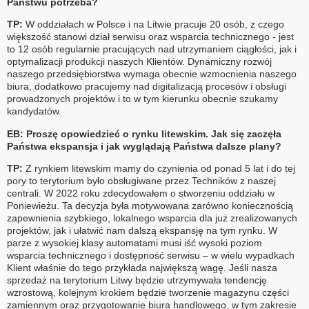
Państwu potrzeba?
TP:
W oddziałach w Polsce i na Litwie pracuje 20 osób, z czego
większość stanowi dział serwisu oraz wsparcia technicznego - jest
to 12 osób regularnie pracujących nad utrzymaniem ciągłości, jak i
optymalizacji produkcji naszych Klientów. Dynamiczny rozwój
naszego przedsiębiorstwa wymaga obecnie wzmocnienia naszego
biura, dodatkowo pracujemy nad digitalizacją procesów i obsługi
prowadzonych projektów i to w tym kierunku obecnie szukamy
kandydatów.
EB: Proszę opowiedzieć o rynku litewskim. Jak się zaczęła
Państwa ekspansja i jak wyglądają Państwa dalsze plany?
TP:
Z rynkiem litewskim mamy do czynienia od ponad 5 lat i do tej
pory to terytorium było obsługiwane przez Techników z naszej
centrali. W 2022 roku zdecydowałem o stworzeniu oddziału w
Poniewieżu. Ta decyzja była motywowana zarówno koniecznością
zapewnienia szybkiego, lokalnego wsparcia dla już zrealizowanych
projektów, jak i ułatwić nam dalszą ekspansję na tym rynku. W
parze z wysokiej klasy automatami musi iść wysoki poziom
wsparcia technicznego i dostępność serwisu – w wielu wypadkach
Klient właśnie do tego przykłada największą wagę. Jeśli nasza
sprzedaż na terytorium Litwy będzie utrzymywała tendencję
wzrostową, kolejnym krokiem będzie tworzenie magazynu części
zamiennym oraz przygotowanie biura handlowego, w tym zakresie