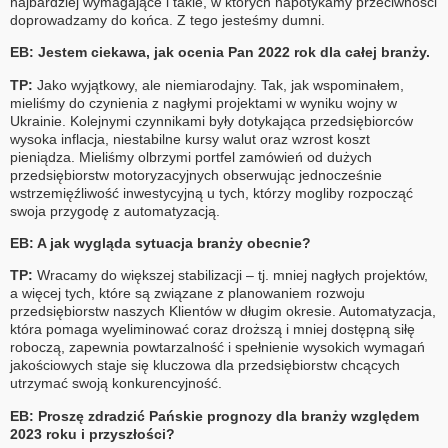
najbardziej wymagające i takie, w których napotykamy przeciwności
doprowadzamy do końca. Z tego jesteśmy dumni.
EB: Jestem ciekawa, jak ocenia Pan 2022 rok dla całej branży.
TP:
Jako wyjątkowy, ale niemiarodajny. Tak, jak wspominałem,
mieliśmy do czynienia z nagłymi projektami w wyniku wojny w
Ukrainie. Kolejnymi czynnikami były dotykająca przedsiębiorców
wysoka inflacja, niestabilne kursy walut oraz wzrost koszt
pieniądza. Mieliśmy olbrzymi portfel zamówień od dużych
przedsiębiorstw motoryzacyjnych obserwując jednocześnie
wstrzemięźliwość inwestycyjną u tych, którzy mogliby rozpocząć
swoja przygodę z automatyzacją.
EB: A jak wygląda sytuacja branży obecnie?
TP:
Wracamy do większej stabilizacji – tj. mniej nagłych projektów,
a więcej tych, które są związane z planowaniem rozwoju
przedsiębiorstw naszych Klientów w długim okresie. Automatyzacja,
która pomaga wyeliminować coraz droższą i mniej dostępną siłę
roboczą, zapewnia powtarzalność i spełnienie wysokich wymagań
jakościowych staje się kluczowa dla przedsiębiorstw chcących
utrzymać swoją konkurencyjność.
EB: Proszę zdradzić Pańskie prognozy dla branży względem
2023 roku i przyszłości?