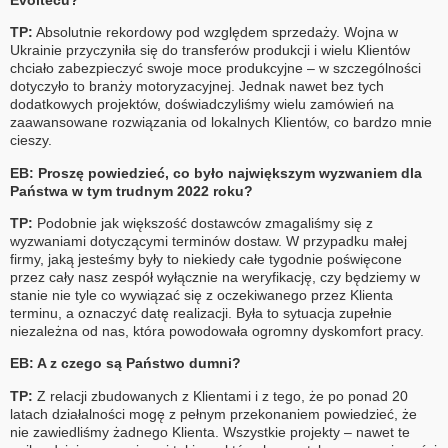
TP:
Absolutnie rekordowy pod względem sprzedaży. Wojna w
Ukrainie przyczyniła się do transferów produkcji i wielu Klientów
chciało zabezpieczyć swoje moce produkcyjne – w szczególności
dotyczyło to branży motoryzacyjnej. Jednak nawet bez tych
dodatkowych projektów, doświadczyliśmy wielu zamówień na
zaawansowane rozwiązania od lokalnych Klientów, co bardzo mnie
cieszy.
EB: Proszę powiedzieć, co było największym wyzwaniem dla
Państwa w tym trudnym 2022 roku?
TP:
Podobnie jak większość dostawców zmagaliśmy się z
wyzwaniami dotyczącymi terminów dostaw. W przypadku małej
firmy, jaką jesteśmy były to niekiedy całe tygodnie poświęcone
przez cały nasz zespół wyłącznie na weryfikację, czy będziemy w
stanie nie tyle co wywiązać się z oczekiwanego przez Klienta
terminu, a oznaczyć datę realizacji. Była to sytuacja zupełnie
niezależna od nas, która powodowała ogromny dyskomfort pracy.
EB: A z czego są Państwo dumni?
TP:
Z relacji zbudowanych z Klientami i z tego, że po ponad 20
latach działalności mogę z pełnym przekonaniem powiedzieć, że
nie zawiedliśmy żadnego Klienta. Wszystkie projekty – nawet te