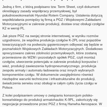
Jedną z firm, z którą podpisano tzw. Term Sheet, czyli dokument
określający zasady współpracy przemysłowej, był
południowokoreański Hyundai Rotem Company. Ustalenia dotyczą
współdziałania pomiędzy tą firmą a PGZ i Wojskowymi Zakładami
Motoryzacyjnymi w zakresie produkcji, dostaw oraz obsługi czołgów
K2 w wersji PL.
Jak pisze PGZ na swojej stronie internetowej, w wyniku rozmów
uzgodniono, że wspólna produkcja czołgów K-2PL oraz pojazdów
towarzyszących na podwoziu gąsienicowym odbywać się będzie w
poznańskich Wojskowych Zakładach Motoryzacyjnych. Dodatkowo
sprecyzowano zakres zdolności przemysłowych, które zostaną
przeniesione do WZM i pozostałych spółek PGZ, czyli montaż
czołgów, utworzenie potencjału w zakresie produkcji korpusów i
wież, produkcji zawieszenia hydropneumatycznego, produkcja
zespołu armaty i automatu ładowania oraz innych wybranych
komponentów czołgu. W dokumencie uwzględniono również
niezbędne warunki techniczne i infrastrukturalne do produkcji,
świadczenia serwisu oraz obsługi w całym cyklu życia czołgu w
Polsce.
Z kolei podpisaniem umowy o związaniu konsorcjum polsko-
koreańskiego do produkcji armatohaubic K-9PL, zakończyły się
negocjacje prowadzone przez PGZ z firmą Hanwha Aerospace. W