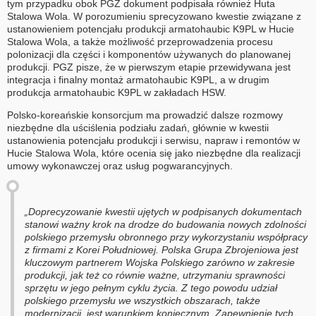
tym przypadku obok PGZ dokument podpisała również Huta
Stalowa Wola. W porozumieniu sprecyzowano kwestie związane z
ustanowieniem potencjału produkcji armatohaubic K9PL w Hucie
Stalowa Wola, a także możliwość przeprowadzenia procesu
polonizacji dla części i komponentów używanych do planowanej
produkcji. PGZ pisze, że w pierwszym etapie przewidywana jest
integracja i finalny montaż armatohaubic K9PL, a w drugim
produkcja armatohaubic K9PL w zakładach HSW.
Polsko-koreańskie konsorcjum ma prowadzić dalsze rozmowy
niezbędne dla uściślenia podziału zadań, głównie w kwestii
ustanowienia potencjału produkcji i serwisu, napraw i remontów w
Hucie Stalowa Wola, które ocenia się jako niezbędne dla realizacji
umowy wykonawczej oraz usług pogwarancyjnych.
„Doprecyzowanie kwestii ujętych w podpisanych dokumentach
stanowi ważny krok na drodze do budowania nowych zdolności
polskiego przemysłu obronnego przy wykorzystaniu współpracy
z firmami z Korei Południowej. Polska Grupa Zbrojeniowa jest
kluczowym partnerem Wojska Polskiego zarówno w zakresie
produkcji, jak też co równie ważne, utrzymaniu sprawności
sprzętu w jego pełnym cyklu życia. Z tego powodu udział
polskiego przemysłu we wszystkich obszarach, także
modernizacji, jest warunkiem koniecznym. Zapewnienie tych