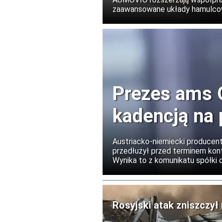
zaawansowane układy hamulcowe
Prezes ams 
kadencją na 
Austriacko-niemiecki producen
przedłużył przed terminem kont
Wynika to z komunikatu spółki 
kontynuować rozpoczętą transf
nieoptycznymi czujnikami ams
rozwiązania dla rozszerzonej rze
Rosyjski atak zniszczy