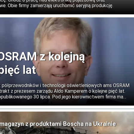
. Obie firmy zamierzają uruchomić seryjną produkcję.
OSRAM z kolejną
pięć lat
t półprzewodników i technologii oświetleniowych ams OSRAM
rakt z prezesem zarządu Aldo Kamperem o kolejne pięć lat.
opublikowanego 30 lipca. Pod jego kierownictwem firma ma
ormację koncernu. Po sprzedaży działalności związanej z
 OSRAM zamierza rozwijać podstawowy biznes optyczny oraz
czywistości (AR) i transmisji danych.
ł magazyn z produktami Boscha na Ukrainie