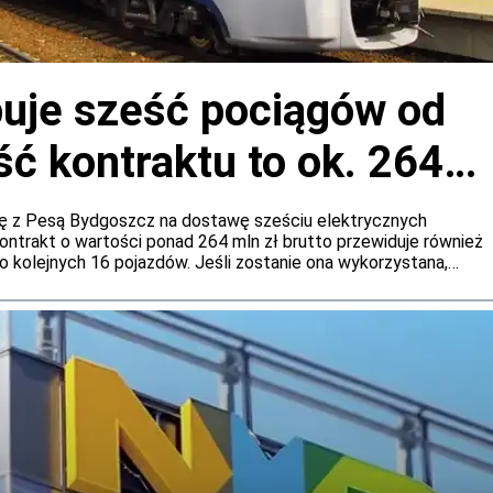
puje sześć pociągów od
ć kontraktu to ok. 264
ę z Pesą Bydgoszcz na dostawę sześciu elektrycznych
Kontrakt o wartości ponad 264 mln zł brutto przewiduje również
o kolejnych 16 pojazdów. Jeśli zostanie ona wykorzystana,
śnie do 969 mln zł brutto.