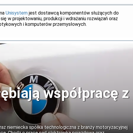
rma
Unisystem
jest dostawcą komponentów służących do
je się w projektowaniu, produkcji i wdrażaniu rozwiązań oraz
i dotykowych i komputerów przemysłowych.
biają współpracę z
z niemiecka spółka technologiczna z branży motoryzacyjnej
ę. Chodz o pracę nad elektroniką pojazdową oraz