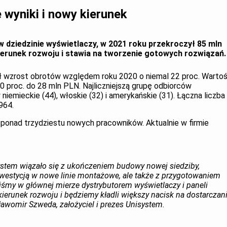
wyniki i nowy kierunek
w dziedzinie wyświetlaczy, w 2021 roku przekroczył 85 mln
ierunek rozwoju i stawia na tworzenie gotowych rozwiązań.
 wzrost obrotów względem roku 2020 o niemal 22 proc. Warto
70 proc. do 28 mln PLN. Najliczniejszą grupę odbiorców
iemieckie (44), włoskie (32) i amerykańskie (31). Łączna liczba
 964.
 ponad trzydziestu nowych pracowników. Aktualnie w firmie
stem wiązało się z ukończeniem budowy nowej siedziby,
nwestycją w nowe linie montażowe, ale także z przygotowaniem
liśmy w głównej mierze dystrybutorem wyświetlaczy i paneli
ierunek rozwoju i będziemy kładli większy nacisk na dostarczan
womir Szweda, założyciel i prezes Unisystem.