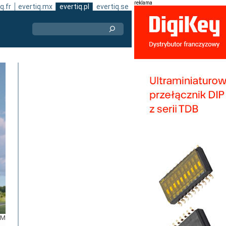
reklama
q.fr
evertiq.mx
evertiq.pl
evertiq.se
EM