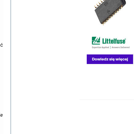
ść
ie