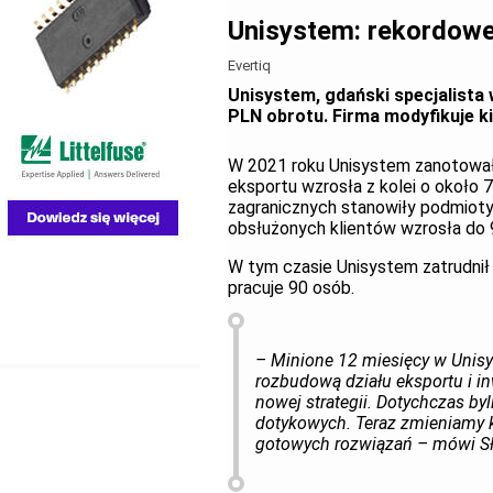
Unisystem: rekordowe 
Evertiq
Unisystem, gdański specjalista 
PLN obrotu. Firma modyfikuje k
W 2021 roku Unisystem zanotował
eksportu wzrosła z kolei o około 
zagranicznych stanowiły podmioty n
obsłużonych klientów wzrosła do
W tym czasie Unisystem zatrudnił
pracuje 90 osób.
– Minione 12 miesięcy w Unisy
rozbudową działu eksportu i i
nowej strategii. Dotychczas by
dotykowych. Teraz zmieniamy k
gotowych rozwiązań – mówi Sła