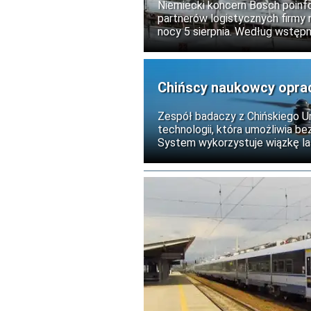
Niemiecki koncern Bosch poinf
partnerów logistycznych firmy n
nocy 5 sierpnia. Według wstęp
tam produkty, nikt nie odniósł o
Chińscy naukowcy opra
locie
Zespół badaczy z Chińskiego U
technologii, która umożliwia 
System wykorzystuje wiązkę las
perowskitowych i materiale te
czas pracy bezzałogowych sta