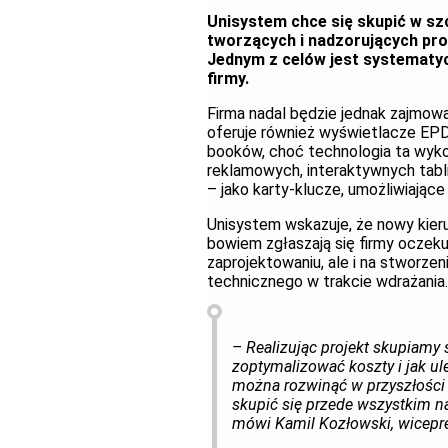
Unisystem chce się skupić w sz
tworzących i nadzorujących pr
Jednym z celów jest systematy
firmy.
Firma nadal będzie jednak zajmowa
oferuje również wyświetlacze EPD 
booków, choć technologia ta wyko
reklamowych, interaktywnych tabli
– jako karty-klucze, umożliwiające
Unisystem wskazuje, że nowy kier
bowiem zgłaszają się firmy oczek
zaprojektowaniu, ale i na stworze
technicznego w trakcie wdrażania.
– Realizując projekt skupiamy si
zoptymalizować koszty i jak ul
można rozwinąć w przyszłośc
skupić się przede wszystkim na
mówi Kamil Kozłowski, wicepr