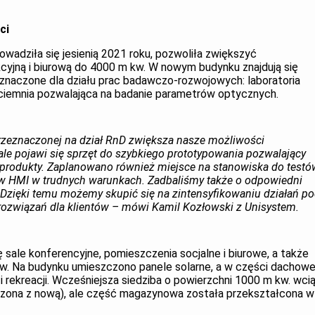
ci
owadziła się jesienią 2021 roku, pozwoliła zwiększyć
yjną i biurową do 4000 m kw. W nowym budynku znajdują się
znaczone dla działu prac badawczo-rozwojowych: laboratoria
 ciemnia pozwalająca na badanie parametrów optycznych.
rzeznaczonej na dział RnD zwiększa nasze możliwości
ale pojawi się sprzęt do szybkiego prototypowania pozwalający
produkty. Zaplanowano również miejsce na stanowiska do testó
tów HMI w trudnych warunkach. Zadbaliśmy także o odpowiedni
. Dzięki temu możemy skupić się na zintensyfikowaniu działań p
rozwiązań dla klientów – mówi Kamil Kozłowski z Unisystem.
ię sale konferencyjne, pomieszczenia socjalne i biurowe, a także
ów. Na budynku umieszczono panele solarne, a w części dachowe
rekreacji. Wcześniejsza siedziba o powierzchni 1000 m kw. wci
czona z nową), ale część magazynowa została przekształcona w