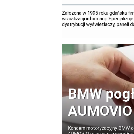
Założona w 1995 roku gdańska fi
wizualizacji informacji. Specjalizu
dystrybucji wyświetlaczy, panel
BMW pogłę
AUMOVIO
Koncern motoryzacyjny BMW ora
AUMOVIO rozszerzają współprac