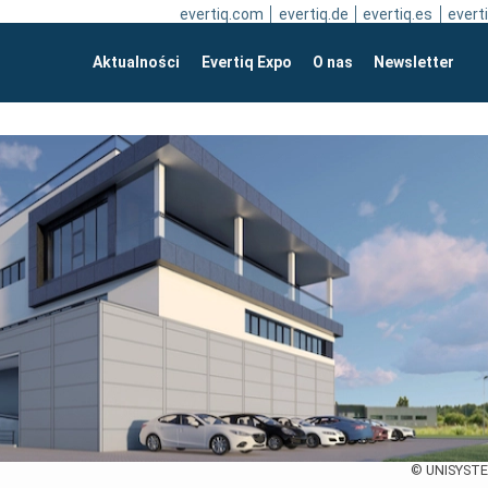
evertiq.com
evertiq.de
evertiq.es
everti
Aktualności
Evertiq Expo
O nas
Newsletter
© UNISYST