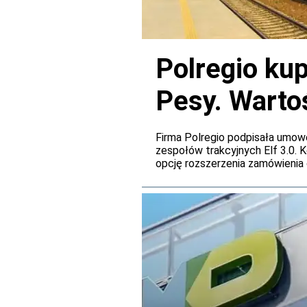
Polregio ku
Pesy. Wartoś
mln zł
Firma Polregio podpisała umow
zespołów trakcyjnych Elf 3.0. 
opcję rozszerzenia zamówienia 
łączna wartość zamówienia wzro