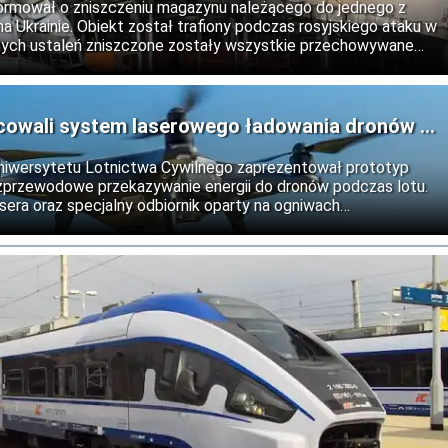
ormował o zniszczeniu magazynu należącego do jednego z
a Ukrainie. Obiekt został trafiony podczas rosyjskiego ataku w
nych ustaleń zniszczone zostały wszystkie przechowywane
brażeń.
cowali system laserowego ładowania dronów w
niwersytetu Lotnictwa Cywilnego zaprezentował prototyp
bezprzewodowe przekazywanie energii do dronów podczas lotu.
era oraz specjalny odbiornik oparty na ogniwach
rmoelektrycznym. Rozwiązanie może w przyszłości wydłużyć
tków powietrznych.