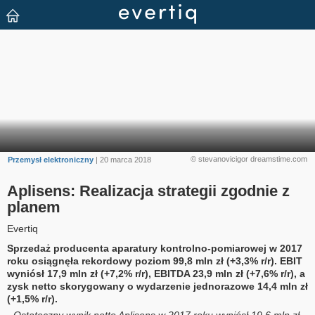
© stevanovicigor dreamstime.com
Przemysł elektroniczny
| 20 marca 2018
Aplisens: Realizacja strategii zgodnie z
planem
Evertiq
Sprzedaż producenta aparatury kontrolno-pomiarowej w 2017
roku osiągnęła rekordowy poziom 99,8 mln zł (+3,3% r/r). EBIT
wyniósł 17,9 mln zł (+7,2% r/r), EBITDA 23,9 mln zł (+7,6% r/r), a
zysk netto skorygowany o wydarzenie jednorazowe 14,4 mln zł
(+1,5% r/r).