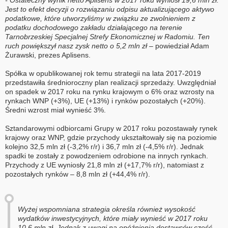
- Ostateczny wynik netto Aplisens w 2017 roku wyniósł 19,6 mln zł.
Jest to efekt decyzji o rozwiązaniu odpisu aktualizującego aktywo
podatkowe, które utworzyliśmy w związku ze zwolnieniem z
podatku dochodowego zakładu działającego na terenie
Tarnobrzeskiej Specjalnej Strefy Ekonomicznej w Radomiu. Ten
ruch powiększył nasz zysk netto o 5,2 mln zł
– powiedział Adam
Żurawski, prezes Aplisens.
Spółka w opublikowanej rok temu strategii na lata 2017-2019
przedstawiła średnioroczny plan realizacji sprzedaży. Uwzględniał
on spadek w 2017 roku na rynku krajowym o 6% oraz wzrosty na
rynkach WNP (+3%), UE (+13%) i rynków pozostałych (+20%).
Średni wzrost miał wynieść 3%.
Sztandarowymi odbiorcami Grupy w 2017 roku pozostawały rynek
krajowy oraz WNP, gdzie przychody ukształtowały się na poziomie
kolejno 32,5 mln zł (-3,2% r/r) i 36,7 mln zł (-4,5% r/r). Jednak
spadki te zostały z powodzeniem odrobione na innych rynkach.
Przychody z UE wyniosły 21,8 mln zł (+17,7% r/r), natomiast z
pozostałych rynków – 8,8 mln zł (+44,4% r/r).
Wyżej wspomniana strategia określa również wysokość
wydatków inwestycyjnych, które miały wynieść w 2017 roku
10,6 mln zł. Jednak z uwagi na opóźnienia dostawców część