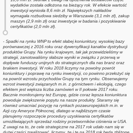
wydatków została odłożona na bieżący rok. W efekcie wartość
inwestycji wyniosła 8,6 mln zł. Największych nakładów
wymagała rozbudowa siedziby w Warszawie (3,1 mln zł), zakup
maszyn (2,9 mln zł) oraz inwestycje w badania i pozyskiwanie
certyfikatów (2,0 mln zł).
- Spadki na rynku WNP to efekt słabej koniunktury, wysokiej bazy
porównawczej z 2016 roku oraz dywersyfikacji kanałów dystrybucji
produktów Grupy. Na rynku krajowym, tak jak przewidzieliśmy w
strategii, zanotowaliśmy słabsze wyniki w związku z przerwą w
dopływie funduszy unijnych do strategicznych dla nas branż oraz
brakiem inwestycji. W roku 2018 liczymy na powolny powrót
koniunktury i poprawę na rynku inwestycji, co powinno przełożyć się
na powrót wzrostu przychodów Grupy na tym rynku. Obserwujemy
wzrost inwestycji związanych m.in. z górnictwem i ekologią, czego
efektem jest większa liczba zamówień w II połowie 2017 roku.
Bacznie monitorujemy też Europę, gdzie coraz lepsza koniunktura
powoduje zwiększenie popytu na nasze produkty. Staramy się
również umacniać pozycję na rynkach pozaeuropejskich m.in. w
Azji czy Ameryce Północnej, dlatego w najbliższym czasie
planujemy rozpoczęcie procedury uzyskiwania certyfikatów
umożliwiających sprzedaż rodziny przetworników ciśnienia w USA.
Z uwagi na to, że cele strategiczne na 2017 rok udało nam się w
dużej części zrealizować, liczymy, że i te na 2018 rok będą zbliżone