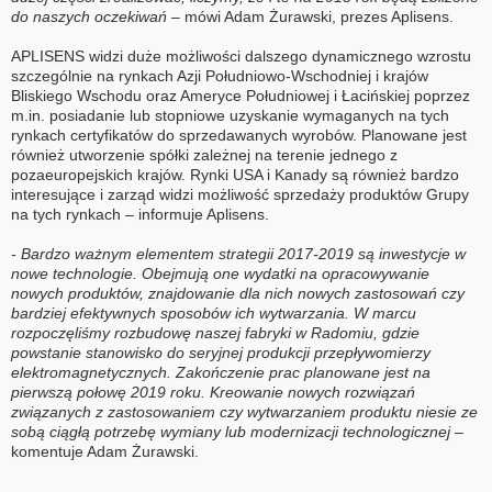
do naszych oczekiwań –
mówi Adam Żurawski, prezes Aplisens.
APLISENS widzi duże możliwości dalszego dynamicznego wzrostu
szczególnie na rynkach Azji Południowo-Wschodniej i krajów
Bliskiego Wschodu oraz Ameryce Południowej i Łacińskiej poprzez
m.in. posiadanie lub stopniowe uzyskanie wymaganych na tych
rynkach certyfikatów do sprzedawanych wyrobów. Planowane jest
również utworzenie spółki zależnej na terenie jednego z
pozaeuropejskich krajów. Rynki USA i Kanady są również bardzo
interesujące i zarząd widzi możliwość sprzedaży produktów Grupy
na tych rynkach – informuje Aplisens.
- Bardzo ważnym elementem strategii 2017-2019 są inwestycje w
nowe technologie. Obejmują one wydatki na opracowywanie
nowych produktów, znajdowanie dla nich nowych zastosowań czy
bardziej efektywnych sposobów ich wytwarzania. W marcu
rozpoczęliśmy rozbudowę naszej fabryki w Radomiu, gdzie
powstanie stanowisko do seryjnej produkcji przepływomierzy
elektromagnetycznych. Zakończenie prac planowane jest na
pierwszą połowę 2019 roku. Kreowanie nowych rozwiązań
związanych z zastosowaniem czy wytwarzaniem produktu niesie ze
sobą ciągłą potrzebę wymiany lub modernizacji technologicznej –
komentuje Adam Żurawski.