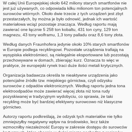
W całej Unii Europejskiej około 642 miliony starych smartfonów nie
jest już używanych, co odpowiada kilku milionom ton potencjalnych
surowców wtórnych. Około dwie trzecie z tych urządzeń jest zbyt
przestarzałych, by można je było odnowić, jednak ich wartość
materiałowa wciąż pozostaje znacząca. Według raportu mają
zawierać one łącznie 5 258 ton kobaltu, 431 ton cyny, 129 ton
magnezu, 43 tony wolframu, 1,3 tony palladu oraz 8,6 tony złota.
Według danych Fraunhofera jedynie około 10% starych smartfonów
w Europie podlega recyklingowi. Pozostałe urządzenia trafiają na
wysypiska elektrośmieci, są nielegalnie eksportowane lub pozostają
przechowywane w domach, zbierając kurz. Oznacza to więc w
praktyce, że europejski rynek traci duże ilości metali krytycznych.
Organizacja badawcza określa te nieaktywne urządzenia jako
potencjalne źródło tzw. miejskiego górnictwa, czyli odzysku
surowców z odpadów elektronicznych. Według raportu jedna tona
elektroodpadów może zawierać więcej złota niż tona rudy
pozyskiwanej w tradycyjnym wydobyciu, co sprawia, że taki
recykling może być bardziej efektywny surowcowo niż klasyczne
górnictwo.
Autorzy raportu podkreślają, że odzysk tych materiałów nie tylko
zmniejszyłby negatywny wpływ na środowisko, lecz także
wzmocniłby niezależność Europy w zakresie dostępu do surowców