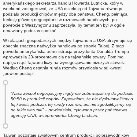
amerykańskiego sekretarza handlu Howarda Lutnicka, który w
weekend zasugerował, że USA oczekują od Tajwanu równego
podziału produkcji chipów między oba państwa. Cheng, pełniąca
funkcję głównej negocjatorki w rozmowach handlowych, po
powrocie z Waszyngtonu zaprzeczyła, by temat ten był w ogóle
omawiany podczas spotkań.
W relacjach gospodarczych między Tajwanem a USA utrzymuje się
obecnie znaczna nadwyżka handlowa po stronie Tajpej. Z tego
powodu amerykańska administracja prezydenta Donalda Trumpa
wprowadziła 20-procentowe cła na tajwańskie towary. Pomimo
napięć rząd Tajwanu liczy na wynegocjowanie niższych stawek.
Według Cheng ostatnia runda rozmów przyniosła w tej kwestii
„pewien postęp”.
“Nasz zespół negocjacyjny nigdy nie zobowiązał się do podziału
50:50 w produkcji czipów. Zapewniam, że nie dyskutowaliśmy o
tej kwestii podczas tej rundy rozmów, ani nie zgodzilibyśmy się
na takie warunki” – powiedziała, cytowana przez państwową
agencję CNA, wicepremierka Cheng Li-chiun.
Tajwan pozostaje światowym centrum produkcji półprzewodników