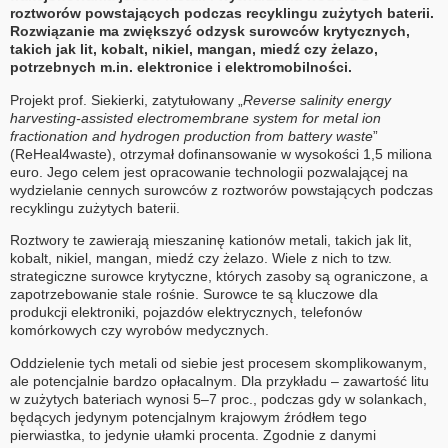
roztworów powstających podczas recyklingu zużytych baterii.
Rozwiązanie ma zwiększyć odzysk surowców krytycznych,
takich jak lit, kobalt, nikiel, mangan, miedź czy żelazo,
potrzebnych m.in. elektronice i elektromobilności.
Projekt prof. Siekierki, zatytułowany „
Reverse salinity energy
harvesting-assisted electromembrane system for metal ion
fractionation and hydrogen production from battery waste
”
(ReHeal4waste), otrzymał dofinansowanie w wysokości 1,5 miliona
euro. Jego celem jest opracowanie technologii pozwalającej na
wydzielanie cennych surowców z roztworów powstających podczas
recyklingu zużytych baterii.
Roztwory te zawierają mieszaninę kationów metali, takich jak lit,
kobalt, nikiel, mangan, miedź czy żelazo. Wiele z nich to tzw.
strategiczne surowce krytyczne, których zasoby są ograniczone, a
zapotrzebowanie stale rośnie. Surowce te są kluczowe dla
produkcji elektroniki, pojazdów elektrycznych, telefonów
komórkowych czy wyrobów medycznych.
Oddzielenie tych metali od siebie jest procesem skomplikowanym,
ale potencjalnie bardzo opłacalnym. Dla przykładu – zawartość litu
w zużytych bateriach wynosi 5–7 proc., podczas gdy w solankach,
będących jedynym potencjalnym krajowym źródłem tego
pierwiastka, to jedynie ułamki procenta. Zgodnie z danymi