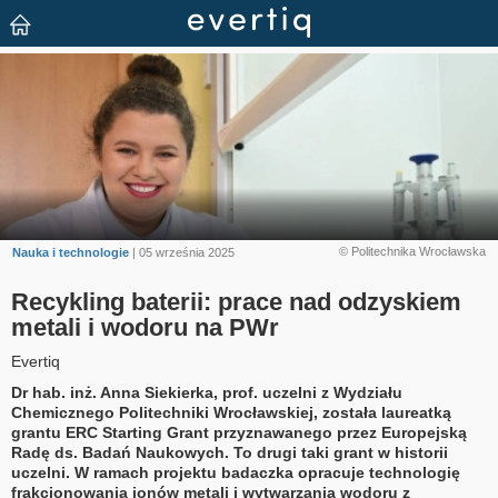
© Politechnika Wrocławska
Nauka i technologie
| 05 września 2025
Recykling baterii: prace nad odzyskiem
metali i wodoru na PWr
Evertiq
Dr hab. inż. Anna Siekierka, prof. uczelni z Wydziału
Chemicznego Politechniki Wrocławskiej, została laureatką
grantu ERC Starting Grant przyznawanego przez Europejską
Radę ds. Badań Naukowych. To drugi taki grant w historii
uczelni. W ramach projektu badaczka opracuje technologię
frakcjonowania jonów metali i wytwarzania wodoru z