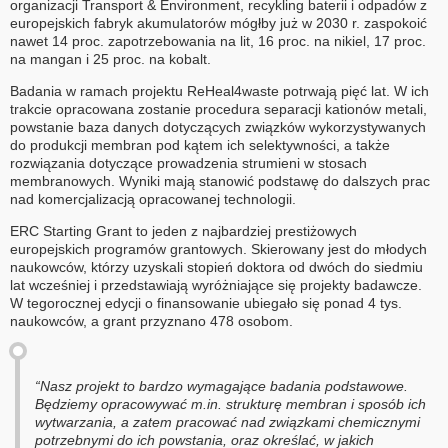
organizacji Transport & Environment, recykling baterii i odpadów z
europejskich fabryk akumulatorów mógłby już w 2030 r. zaspokoić
nawet 14 proc. zapotrzebowania na lit, 16 proc. na nikiel, 17 proc.
na mangan i 25 proc. na kobalt.
Badania w ramach projektu ReHeal4waste potrwają pięć lat. W ich
trakcie opracowana zostanie procedura separacji kationów metali,
powstanie baza danych dotyczących związków wykorzystywanych
do produkcji membran pod kątem ich selektywności, a także
rozwiązania dotyczące prowadzenia strumieni w stosach
membranowych. Wyniki mają stanowić podstawę do dalszych prac
nad komercjalizacją opracowanej technologii.
ERC Starting Grant to jeden z najbardziej prestiżowych
europejskich programów grantowych. Skierowany jest do młodych
naukowców, którzy uzyskali stopień doktora od dwóch do siedmiu
lat wcześniej i przedstawiają wyróżniające się projekty badawcze.
W tegorocznej edycji o finansowanie ubiegało się ponad 4 tys.
naukowców, a grant przyznano 478 osobom.
“Nasz projekt to bardzo wymagające badania podstawowe.
Będziemy opracowywać m.in. strukturę membran i sposób ich
wytwarzania, a zatem pracować nad związkami chemicznymi
potrzebnymi do ich powstania, oraz określać, w jakich