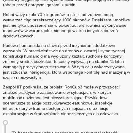
robota przed gorącymi gazami z turbin.
Robot waży około 70 kilogramów, a silniki odrzutowe mogą
wytwarzać ciąg przekraczający 1000 niutonów. Dzięki temu możliwe
jest nie tylko unoszenie się w powietrzu, ale również wykonywanie
manewrów w warunkach zmiennego wiatru i innych zaburzeń
środowiskowych.
Budowa humanoidalna stawia przed inżynierami dodatkowe
wyzwania. W przeciwieństwie do dronów o zwartej i symetrycznej
konstrukcji humanoid ma wydłużony kształt, ruchome kończyny i
zmienny środek ciężkości. Te cechy wpływają na stabilność lotu i
wymagają precyzyjnego sterowania. W tym celu wykorzystywana
jest sztuczna inteligencja, która wspomaga kontrolę nad maszyną w
czasie rzeczywistym.
Zespół IIT podkreśla, że projekt iRonCub3 może w przyszłości
znaleźć praktyczne zastosowanie w sytuacjach, w których
mobilność naziemna jest niewystarczająca. Przykładowe
scenariusze to akcje poszukiwawczo-ratunkowe, inspekcje
infrastruktury w trudno dostępnych miejscach oraz misje
eksploracyjne w środowiskach niebezpiecznych dla człowieka.