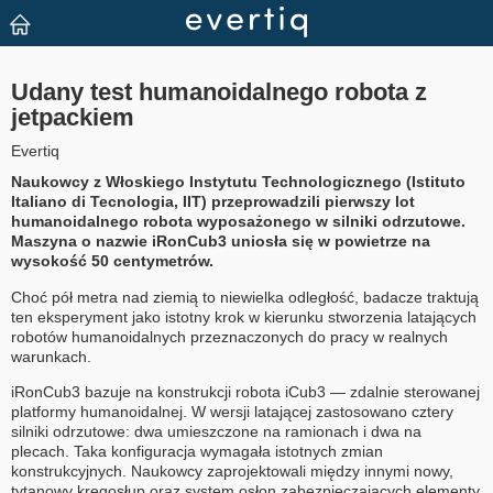
Udany test humanoidalnego robota z
jetpackiem
Evertiq
Naukowcy z Włoskiego Instytutu Technologicznego (Istituto
Italiano di Tecnologia, IIT) przeprowadzili pierwszy lot
humanoidalnego robota wyposażonego w silniki odrzutowe.
Maszyna o nazwie iRonCub3 uniosła się w powietrze na
wysokość 50 centymetrów.
Choć pół metra nad ziemią to niewielka odległość, badacze traktują
ten eksperyment jako istotny krok w kierunku stworzenia latających
robotów humanoidalnych przeznaczonych do pracy w realnych
warunkach.
iRonCub3 bazuje na konstrukcji robota iCub3 — zdalnie sterowanej
platformy humanoidalnej. W wersji latającej zastosowano cztery
silniki odrzutowe: dwa umieszczone na ramionach i dwa na
plecach. Taka konfiguracja wymagała istotnych zmian
konstrukcyjnych. Naukowcy zaprojektowali między innymi nowy,
tytanowy kręgosłup oraz system osłon zabezpieczających elementy