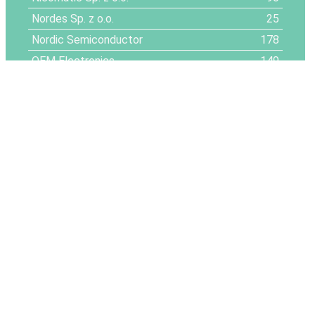
Nordes Sp. z o.o.
25
Nordic Semiconductor
178
OEM Electronics
149
Official Electronic s.r.o.
77
Omni Devices
68
Omron
13
PAKOM
36
Payton Planar Magnetics
177
PB Technik
32
PB Technik
33
PB Technik
34
PCB Technology / PETERS
57
PEI-Genesis
4
Pematech GmbH
102
Photonics Systems Group
163