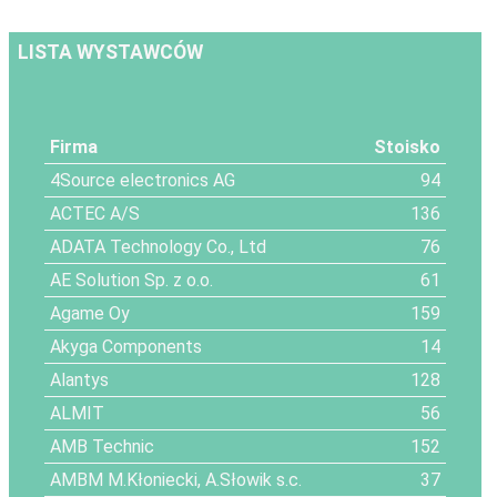
LISTA WYSTAWCÓW
Firma
Stoisko
4Source electronics AG
94
ACTEC A/S
136
ADATA Technology Co., Ltd
76
AE Solution Sp. z o.o.
61
Agame Oy
159
Akyga Components
14
Alantys
128
ALMIT
56
AMB Technic
152
AMBM M.Kłoniecki, A.Słowik s.c.
37