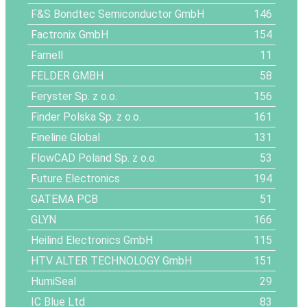
F&S Bondtec Semiconductor GmbH
146
Factronix GmbH
154
Farnell
11
FELDER GMBH
58
Feryster Sp. z o.o.
156
Finder Polska Sp. z o.o.
161
Fineline Global
131
FlowCAD Poland Sp. z o.o.
53
Future Electronics
194
GATEMA PCB
51
GLYN
166
Heilind Electronics GmbH
115
HTV ALTER TECHNOLOGY GmbH
151
HumiSeal
29
IC Blue Ltd
83