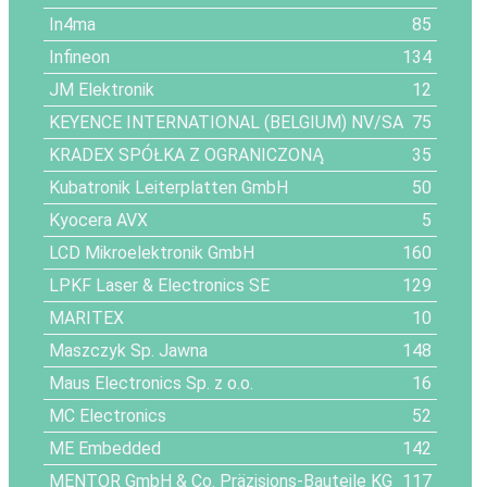
In4ma
85
Infineon
134
JM Elektronik
12
KEYENCE INTERNATIONAL (BELGIUM) NV/SA
75
KRADEX SPÓŁKA Z OGRANICZONĄ
35
Kubatronik Leiterplatten GmbH
50
Kyocera AVX
5
LCD Mikroelektronik GmbH
160
LPKF Laser & Electronics SE
129
MARITEX
10
Maszczyk Sp. Jawna
148
Maus Electronics Sp. z o.o.
16
MC Electronics
52
ME Embedded
142
MENTOR GmbH & Co. Präzisions-Bauteile KG
117