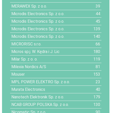
MERAWEX Sp. z o.o.
39
Microdis Electronics Sp. z o.o.
44
Microdis Electronics Sp. z o.o.
45
Microdis Electronics Sp. z o.o.
139
Microdis Electronics Sp. z o.o.
140
MICRORISC s.r.o.
66
Micros sp.j. W. Kędra i J. Lic
180
Milar Sp. z o. o.
119
Milexia Nordics A/S
81
Mouser
153
MPL POWER ELEKTRO Sp. z o.o.
23
Murata Electronics
40
Nanotech Elektronik Sp. z o.o.
179
NCAB GROUP POLSKA Sp. z o.o.
130
Nicomatic Sp. z o.o.
90