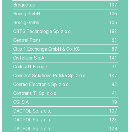
Broquetas
137
Börisg GmbH
106
Börsig Gmbh
105
CBTG Technologie Sp. z o.o.
182
Central Point
63
Chip 1 Exchange GmbH & Co. KG
87
Cistelaier S.p.A
141
Coilcraft Europe
71
Connect Solutions Polska Sp. z o.o.
147
Conrad Electronic Sp. z o.o.
93
Contrans TI Sp. z o.o.
41
CSI S.A.
19
DACPOL Sp. z o.o.
107
DACPOL Sp. z o.o.
123
DACPOL Sp. z o.o.
124