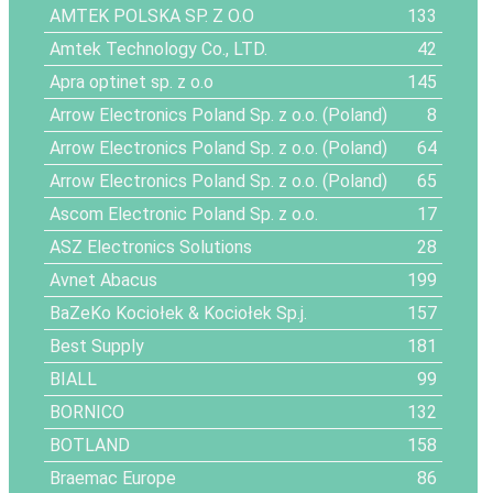
AMTEK POLSKA SP. Z O.O
133
Amtek Technology Co., LTD.
42
Apra optinet sp. z o.o
145
Arrow Electronics Poland Sp. z o.o. (Poland)
8
Arrow Electronics Poland Sp. z o.o. (Poland)
64
Arrow Electronics Poland Sp. z o.o. (Poland)
65
Ascom Electronic Poland Sp. z o.o.
17
ASZ Electronics Solutions
28
Avnet Abacus
199
BaZeKo Kociołek & Kociołek Sp.j.
157
Best Supply
181
BIALL
99
BORNICO
132
BOTLAND
158
Braemac Europe
86