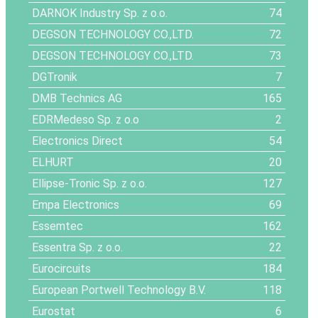
DARNOK Industry Sp. z o.o.
74
DEGSON TECHNOLOGY CO.,LTD.
72
DEGSON TECHNOLOGY CO.,LTD.
73
DGTronik
7
DMB Technics AG
165
EDRMedeso Sp. z o.o
2
Electronics Direct
54
ELHURT
20
Ellipse-Tronic Sp. z o.o.
127
Empa Electronics
69
Essemtec
162
Essentra Sp. z o.o.
22
Eurocircuits
184
European Portwell Technology B.V.
118
Eurostat
6