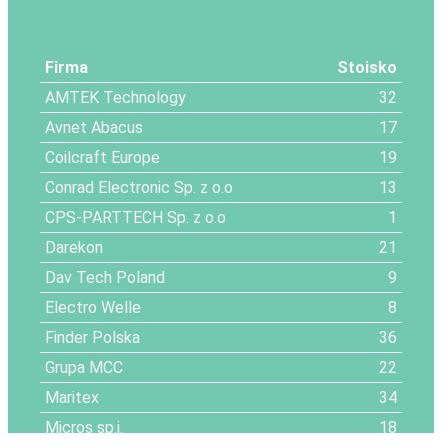
Firma
Stoisko
AMTEK Technology
32
Avnet Abacus
17
Coilcraft Europe
19
Conrad Electronic Sp. z o.o
13
CPS-PARTTECH Sp. z o.o
1
Darekon
21
Dav Tech Poland
9
Electro Welle
8
Finder Polska
36
Grupa MCC
22
Maritex
34
Micros sp.j.
18